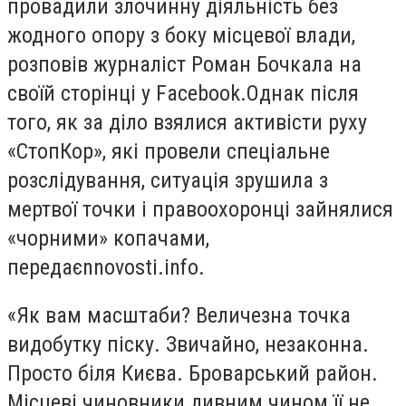
провадили злочинну діяльність без
жодного опору з боку місцевої влади,
розповів журналіст Роман Бочкала на
своїй сторінці у Facebook.Однак після
того, як за діло взялися активісти руху
«СтопКор», які провели спеціальне
розслідування, ситуація зрушила з
мертвої точки і правоохоронці зайнялися
«чорними» копачами,
передаєnnovosti.info.
«Як вам масштаби? Величезна точка
видобутку піску. Звичайно, незаконна.
Просто біля Києва. Броварський район.
Місцеві чиновники дивним чином її не