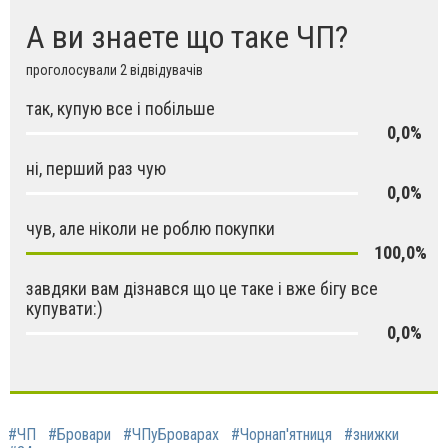
А ви знаете що таке ЧП?
проголосували 2 відвідувачів
так, купую все і побільше
0,0%
ні, перший раз чую
0,0%
чув, але ніколи не роблю покупки
100,0%
завдяки вам дізнався що це таке і вже бігу все
купувати:)
0,0%
#ЧП
#Бровари
#ЧПуБроварах
#Чорнап'ятниця
#знижки