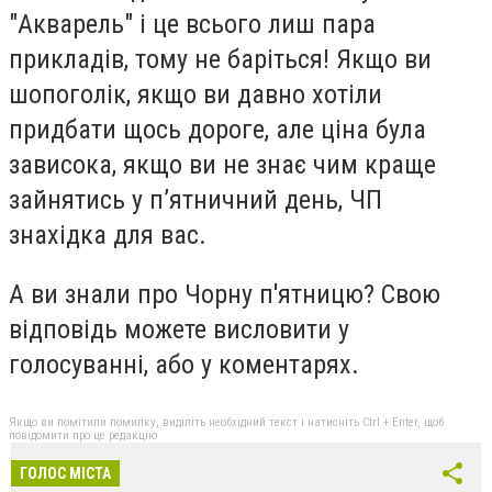
"Акварель" і це всього лиш пара
прикладів, тому не баріться! Якщо ви
шопоголік, якщо ви давно хотіли
придбати щось дороге, але ціна була
зависока, якщо ви не знає чим краще
зайнятись у п’ятничний день, ЧП
знахідка для вас.
А ви знали про Чорну п'ятницю? Свою
відповідь можете висловити у
голосуванні, або у коментарях.
Якщо ви помітили помилку, виділіть необхідний текст і натисніть Ctrl + Enter, щоб
повідомити про це редакцію
ГОЛОС МІСТА