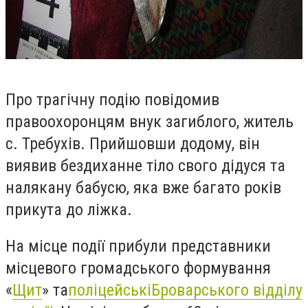
Про трагічну подію повідомив
правоохоронцям внук загиблого, жите
ль
с. Требухів. Прийшовши додому, він
виявив бездиханне тіло свого дідуся та
налякану бабусю, яка вже багато років
прикута до ліжка.
На місце події прибули представники
місцевого громадського формування
«
Щит
» та
поліцейські
Броварського відділу