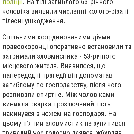
поліції
. На тілі загиблого 63-річного
чоловіка виявили численні колото-різані
тілесні ушкодження.
Спільними координованими діями
правоохоронці оперативно встановили та
затримали зловмисника - 53-річного
місцевого жителя. Виявилося, що
напередодні трагедії він допомагав
загиблому по господарству, після чого
розпивали спиртне. Між чоловіками
виникла сварка і розлючений гість
накинувся з ножем на господаря. На
цьому п’яний зловмисник не зупинився –
тривалий час голосно лаявся, жбурляв