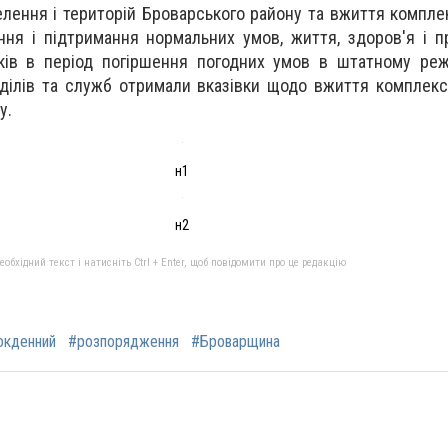
лення і територій Броварського району та вжиття комплек
ня і підтримання нормальних умов, життя, здоров'я і п
дків в період погіршення погодних умов в штатному режи
ідділів та служб отримали вказівки щодо вжиття комплекс
у.
н1
н2
бхідний текст і натисніть Ctrl + Enter, щоб повідомити про це редакцію
окденний
#розпорядження
#Броварщина