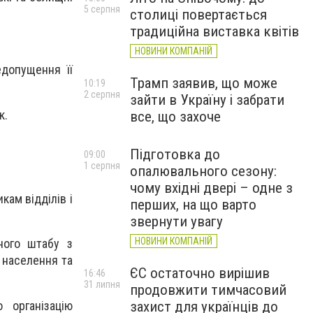
5 серпня
столиці повертається
традиційна виставка квітів
НОВИНИ КОМПАНІЙ
едопущення її
Трамп заявив, що може
10:19
2 серпня
зайти в Україну і забрати
к.
все, що захоче
Підготовка до
09:00
1 серпня
опалювального сезону:
чому вхідні двері – одне з
ам відділів і
перших, на що варто
звернути увагу
НОВИНИ КОМПАНІЙ
ного штабу з
 населення та
ЄС остаточно вирішив
16:46
31 липня
продовжити тимчасовий
 організацію
захист для українців до