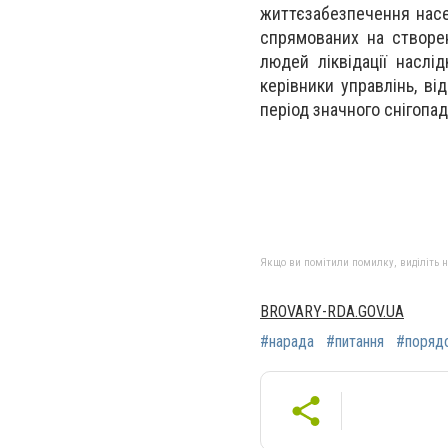
життєзабезпечення насе
спрямованих на створен
людей ліквідації наслі
керівники управлінь, в
період значного снігопад
Якщо ви помітили помилку, виділіть нео
BROVARY-RDA.GOV.UA
#нарада
#питання
#поряд