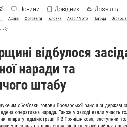
SS
Новини
Довідник
Дозвілля
ії
Афіша
Фотозвіти
Головна
Авто / Мото
Погода
Оголоше
штабу
рщині відбулося засід
ної наради та
чого штабу
онуючим обов’язки голови Броварської районної державної 
едена оперативна нарада. Також у заході взяли участь го
ик апарату адміністрації К.В.Прянішнікова, заступник го
ники управлінь, відділів, організацій та служб району, сільс