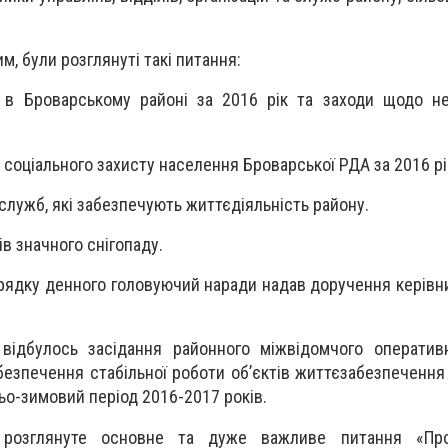
м, були розглянуті такі питання:
ю в Броварському районі за 2016 рік та заходи щодо н
 соціального захисту населення Броварської РДА за 2016 рі
 служб, які забезпечують життєдіяльність району.
ів значного снігопаду.
рядку денного головуючий наради надав доручення керівник
ідбулось засідання районного міжвідомчого оператив
безпечення стабільної роботи об’єктів життєзабезпечення
ньо-зимовий період 2016-2017 років.
розглянуте основне та дуже важливе питання «Про