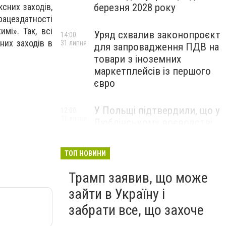
сних заходів,
березня 2028 року
рацездатності
мі». Так, всі
Уряд схвалив законопроєкт
14:00
них заходів в
31 липня
для запровадження ПДВ на
товари з іноземних
маркетплейсів із першого
євро
У Польщі підтвердили, що у
12:00
31 липня
Люблінському воєводстві
впала ракета Х-101
ТОП НОВИНИ
Трамп заявив, що може
зайти в Україну і
забрати все, що захоче