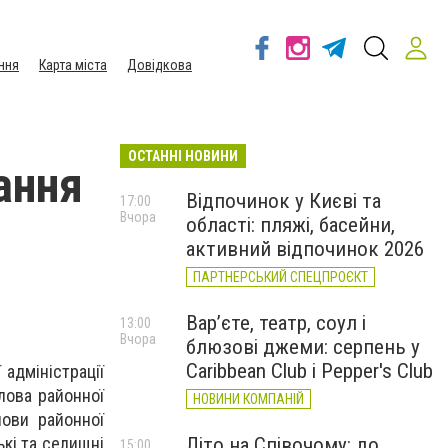
ння
Карта міста
Довідкова
ОСТАННІ НОВИНИ
ання
Відпочинок у Києві та
17:00
Вчора
області: пляжі, басейни,
активний відпочинок 2026
ПАРТНЕРСЬКИЙ СПЕЦПРОЄКТ
Вар’єте, театр, соул і
13:00
Вчора
блюзові джеми: серпень у
Caribbean Club і Pepper's Club
адміністрації
лова районної
НОВИНИ КОМПАНІЙ
лови районної
ькі та селищні
Літо на Співочому: до
15:00