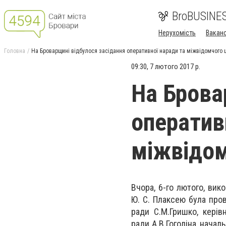
BroBUSINE
Нерухомість
Ваканс
Головна
На Броварщині відбулося засідання оперативної наради та міжвідомчого 
09:30, 7 лютого 2017 р.
На Брова
оператив
міжвідом
Вчора, 6-го лютого, вик
Ю. С. Плаксею була пров
ради С.М.Гришко, керівн
ради А.В.Гоголіна, началь