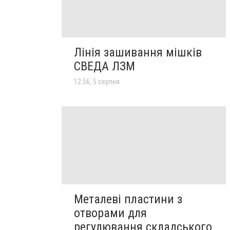
Лінія зашивання мішків
СВЕДА ЛЗМ
12:56, 5 серпня
Металеві пластини з
отворами для
регулювання складського