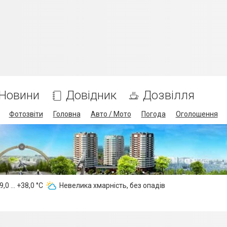
Новини
Довідник
Дозвілля
Фотозвіти
Головна
Авто / Мото
Погода
Оголошення
,0 ... +38,0 °С
Невелика хмарність, без опадів