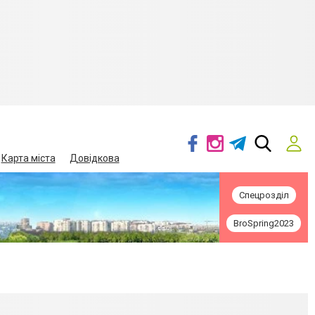
Карта міста
Довідкова
Спецрозділ
BroSpring2023