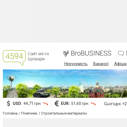
BroBUSINESS
Нерухомість
Вакансії
Афіша
USD:
44,71 грн.
EUR:
51,60 грн.
Сьогодні
+29
Головна
Помічник
Строительные материалы