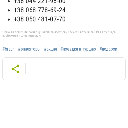
+38 044 221-98-00
+38 068 778-69-24
+38 050 481-07-70
Якщо ви помітили помилку, виділіть необхідний текст і натисніть Ctrl + Enter, щоб
повідомити про це редакцію
#braun
#эпиляторы
#акция
#поездка в турцию
#подарок