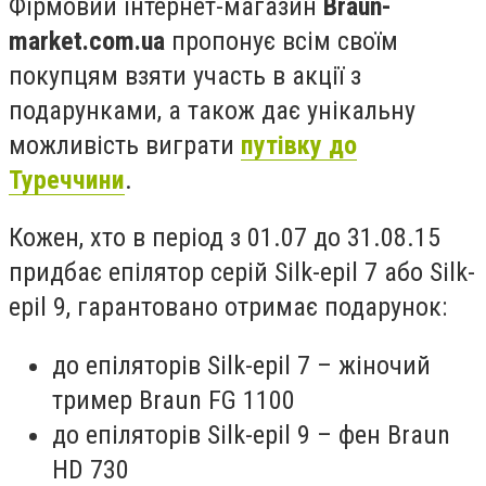
Фірмовий інтернет-магазин
Braun
-
market
.
com
.
ua
пропонує всім своїм
покупцям взяти участь в акції з
подарунками, а також дає унікальну
можливість виграти
путівку до
Туреччини
.
Кожен, хто в період з 01.07 до 31.08.15
придбає епілятор серій Silk-epil 7 або Silk-
epil 9, гарантовано отримає подарунок:
до епіляторів Silk-epil 7 – жіночий
тример Braun FG 1100
до епіляторів Silk-epil 9 – фен Braun
HD 730