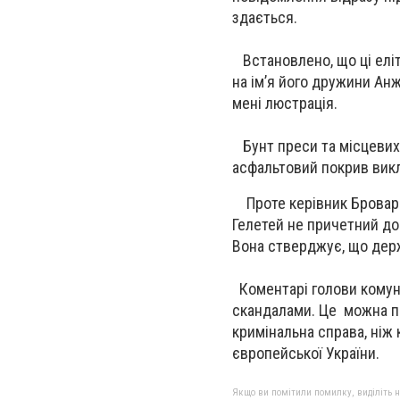
здається.
Встановлено, що ці еліт
на ім’я його дружини Анж
мені люстрація.
Бунт преси та місцевих 
асфальтовий покрив викл
Проте керівник Броварс
Гелетей не причетний до
Вона стверджує, що держ
Коментарі голови комун
скандалами. Це можна по
кримінальна справа, ніж 
європейської України.
Якщо ви помітили помилку, виділіть нео