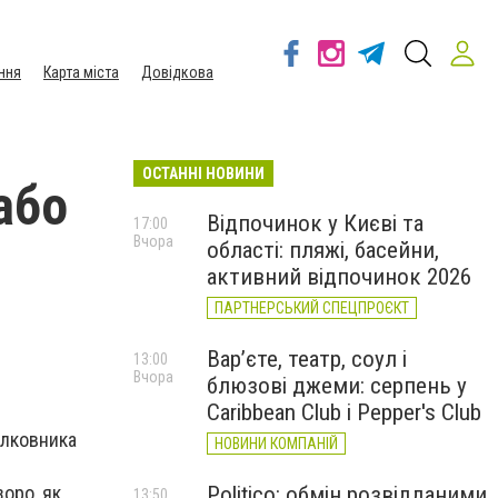
ння
Карта міста
Довідкова
ОСТАННІ НОВИНИ
або
Відпочинок у Києві та
17:00
Вчора
області: пляжі, басейни,
активний відпочинок 2026
ПАРТНЕРСЬКИЙ СПЕЦПРОЄКТ
Вар’єте, театр, соул і
13:00
Вчора
блюзові джеми: серпень у
Caribbean Club і Pepper's Club
олковника
НОВИНИ КОМПАНІЙ
зоро, як
Politico: обмін розвідданими
13:50