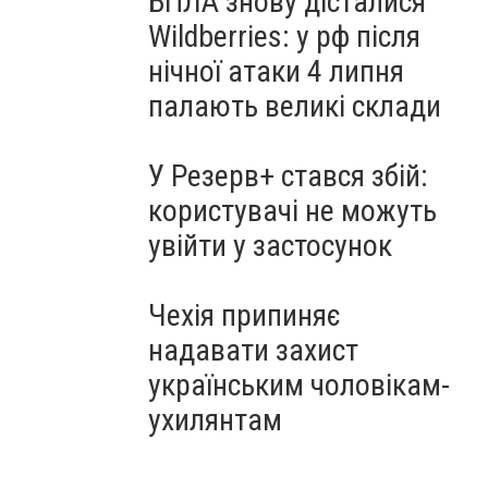
БПЛА знову дісталися
Wildberries: у рф після
нічної атаки 4 липня
палають великі склади
У Резерв+ стався збій:
користувачі не можуть
увійти у застосунок
Чехія припиняє
надавати захист
українським чоловікам-
ухилянтам