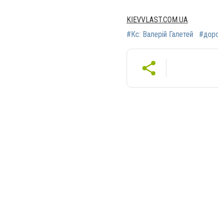
KIEVVLAST.COM.UA
#Кс: Валерій Галетей
#дор