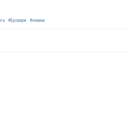
ога
#Бровари
#новини