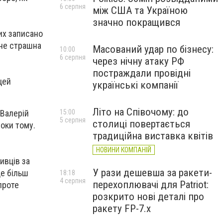
6 серпня
між США та Україною
значно покращився
их записано
 не страшна
Масований удар по бізнесу:
10:00
6 серпня
через нічну атаку РФ
постраждали провідні
цей
українські компанії
Літо на Співочому: до
15:00
 Валерій
5 серпня
столиці повертається
оки тому.
традиційна виставка квітів
НОВИНИ КОМПАНІЙ
ивців за
У рази дешевша за ракети-
е більш
18:18
4 серпня
перехоплювачі для Patriot:
проте
розкрито нові деталі про
ракету FP-7.x