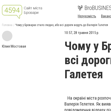
BroBUSINE
Нерухомість
Ваканс
Головна
Чому у Броварах стало людно, або всі дороги ведуть до Валерія Галетея
10:57, 28 травня 2015 р.
Чому у Б
Юлия Мостовая
всі доро
Галетея
На окраїні міста розпоч
Валерія Гелетея. Як вияв
повідомлення відразу пі