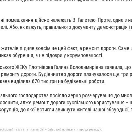
ні помешкання дійсно належать В. Галетею. Проте, одне з н
елі. Або, як кажуть, правильного документу демонстрація і
жителів підняв зовсім не цей факт, а ремонт дороги. Саме 
икав обурення, а не підозри у корумпованості.
ького ЖЕКу Плотнікова Галина Володимирівна заявила, що
 ремонту дороги. Будівництво дороги планувалося ще три р
ава виділила 670 тис.грн на будівельні роботи.
ального господарства посіяло зерно розчарування до мисл
яснити, адже ремонт дороги суспільного користування – ц
корупція, до якої встигли звикнути жителі нашої абсурдної, 
бхідний текст і натисніть Ctrl + Enter, щоб повідомити про це редакцію