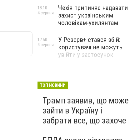
Чехія припиняє надавати
18:10
4 серпня
захист українським
чоловікам-ухилянтам
У Резерв+ стався збій:
17:50
4 серпня
користувачі не можуть
увійти у застосунок
ТОП НОВИНИ
Трамп заявив, що може
зайти в Україну і
забрати все, що захоче