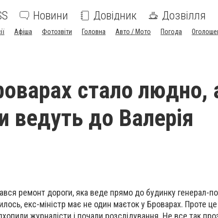
SS
Новини
Довідник
Дозвілля
ії
Афіша
Фотозвіти
Головна
Авто / Мото
Погода
Оголоше
роварах стало людно, 
ги ведуть до Валерія
ався ремонт дороги, яка веде прямо до будинку генерал-п
илось, екс-міністр має не один маєток у Броварах. Проте це
дхопили журналісти і почали розслідування. Не все так про