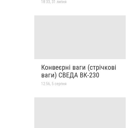
18:33, 31 липня
Конвеєрні ваги (стрічкові
ваги) СВЕДА ВК-230
12:56, 5 серпня