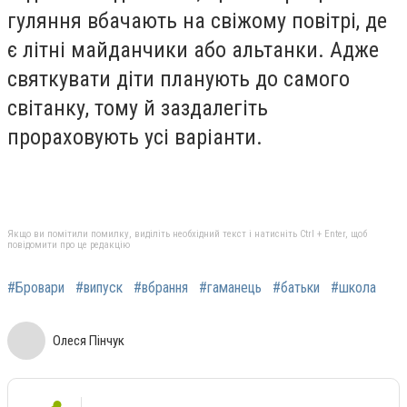
гуляння вбачають на свіжому повітрі, де
є літні майданчики або альтанки. Адже
святкувати діти планують до самого
світанку, тому й заздалегіть
прораховують усі варіанти.
Якщо ви помітили помилку, виділіть необхідний текст і натисніть Ctrl + Enter, щоб
повідомити про це редакцію
#Бровари
#випуск
#вбрання
#гаманець
#батьки
#школа
Олеся Пінчук