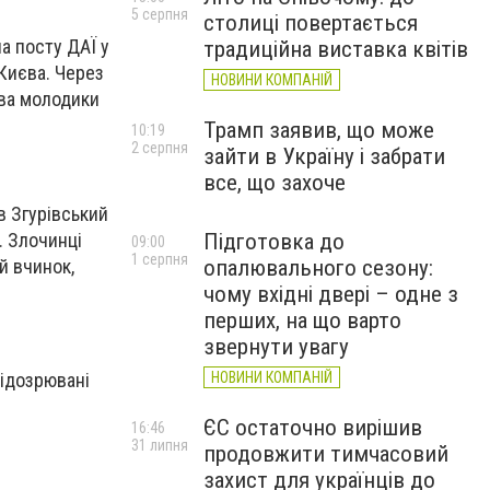
5 серпня
столиці повертається
а посту ДАЇ у
традиційна виставка квітів
Києва. Через
НОВИНИ КОМПАНІЙ
два молодики
Трамп заявив, що може
10:19
2 серпня
зайти в Україну і забрати
все, що захоче
в Згурівський
. Злочинці
Підготовка до
09:00
1 серпня
й вчинок,
опалювального сезону:
чому вхідні двері – одне з
перших, на що варто
звернути увагу
НОВИНИ КОМПАНІЙ
Підозрювані
ЄС остаточно вирішив
16:46
31 липня
продовжити тимчасовий
захист для українців до