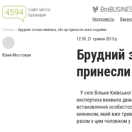
BroBUSINE
Нерухомість
Ваканс
Головна
Брудний злочин мийника, або що принесли хвилі водойми
12:59, 21 травня 2015 р.
Брудний 
Юлия Мостовая
принесли
У селі Вільне Київської
експертиза виявила дван
встановлення особистост
киянином, який вже трива
разом з цим чоловіком у