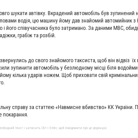
го шукати автівку. Вкрадений автомобіль був зупинений н
 словами водія, цю машину йому дав знайомий автомийник з 
го і його співучасника було затримано. За даними МВС, оби
адіжки, грабіж та розбій.
звернулись до свого знайомого таксиста, щоб він відвіз їх 
сили зупинити автомобіль у безлюдному місці біля водойми
 йому кілька ударів ножем. Щоб приховати свій кримінальни
о.
льну справу за статтею «Навмисне вбивство» КК України. 
е покарання.
бхідний текст і натисніть Ctrl + Enter, щоб повідомити про це редакцію