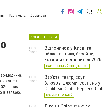
ння
Карта міста
Довідкова
ОСТАННІ НОВИНИ
що
Відпочинок у Києві та
17:00
Вчора
області: пляжі, басейни,
активний відпочинок 2026
ПАРТНЕРСЬКИЙ СПЕЦПРОЄКТ
дово-медична
Вар’єте, театр, соул і
13:00
 носа. На
Вчора
блюзові джеми: серпень у
 52-річним
Caribbean Club і Pepper's Club
о із заявою,
НОВИНИ КОМПАНІЙ
Літо на Співочому: до
15:00