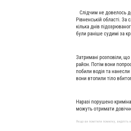
Слідчим не довелось дов
Рівненській області. За
кілька днів підозрювано
були раніше судимі за кр
Затримані розповіли, що 
район. Потім вони попро
побили водія та нанесли
вони втопили тіло вбитог
Наразі порушено криміна
можуть отримати довічн
Якщо ви помітили помилку, виділіть нео