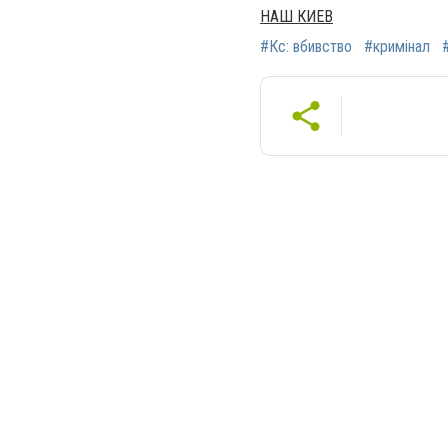
НАШ КИЕВ
#Кс: вбивство
#кримінал