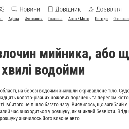
SS
Новини
Довідник
Дозвілля
ії
Афіша
Фотозвіти
Головна
Авто / Мото
Погода
Оголоше
злочин мийника, або 
 хвилі водойми
 області, на березі водойми знайшли окривавлене тіло. Су
адцять колото-різаних ножових поранень та перелом кісток
і вбитого не пішло багато часу. Виявилось, що загиблий є
лий час знаходиться у розшуку, як зниклий безвісти. Згідн
 розшуку значилось його власне авто.