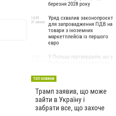
березня 2028 року
Уряд схвалив законопроєкт
14:00
31 липня
для запровадження ПДВ на
товари з іноземних
маркетплейсів із першого
євро
У Польщі підтвердили, що у
12:00
31 липня
Люблінському воєводстві
впала ракета Х-101
ТОП НОВИНИ
Трамп заявив, що може
зайти в Україну і
забрати все, що захоче