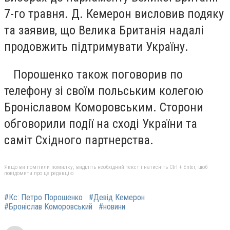
7-го травня. Д. Кемерон висловив подяку
та заявив, що Велика Британія надалі
продовжить підтримувати Україну.
Порошенко також поговорив по
телефону зі своїм польським колегою
Броніславом Коморовським. Сторони
обговорили події на сході України та
саміт Східного партнерства.
Якщо ви помітили помилку, виділіть необхідний текст і натисніть Ctrl + Enter, щоб
повідомити про це редакцію
#Кс: Петро Порошенко
#Девід Кемерон
#Броніслав Коморовський
#новини