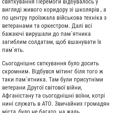
святкування Перемоги відбувалось у
вигляді живого коридору зі школярів , а
по центру проїзжала військова техніка з
ветеранами та оркестром. Далі всі
бажаючі вирушали до пам`ятника
загиблим солдатам, щоб вшанувати їх
пам`ять.
Сьогоднішнє свткування було досить
скромним. Відбувся мітинг біля того ж
таки пам`ятника. Там були присутніми
ветерани Другої світової війни,
Афганістану та сьогоднішні воїни, котрі
нині служать в АТО. Звичайних громадян
міста, було не багато, на жаль.