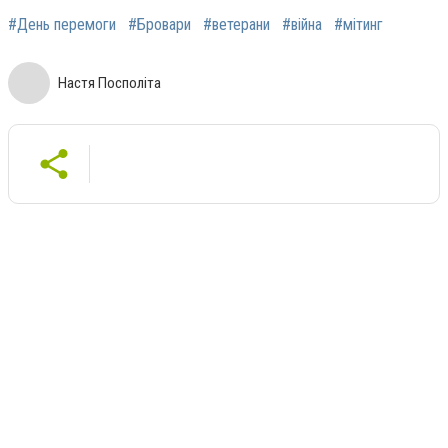
#День перемоги
#Бровари
#ветерани
#війна
#мітинг
Настя Посполіта