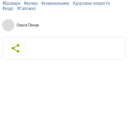
#Бровари
#вулиці
#комунальники
#дорожне покриття
#водії
#Сапожко
Олеся Пінчук