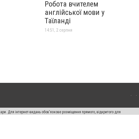
Робота вчителем
англійської мови у
Таїланді
14:51, 2 серпня
вари. Для інтернет-видань обов'язкове розміщення прямого, відкритого для
лама" публікуються на правах реклами.