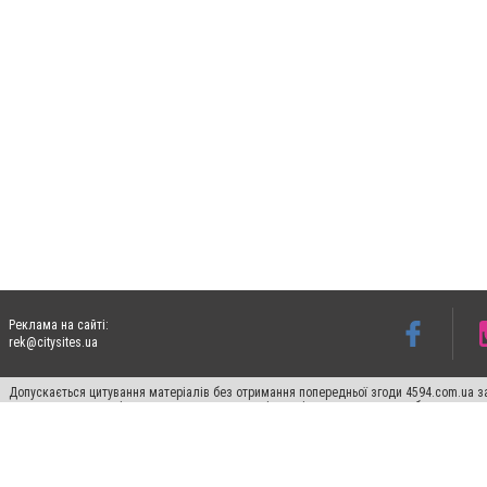
Реклама на сайті:
rek@citysites.ua
Допускається цитування матеріалів без отримання попередньої згоди 4594.com.ua за
пошукових систем гіперпосилання на цитовані статті не нижче другого абзацу в тек
Матеріали з плашками "Новини компаній", "Промо", "Партнерський матеріал", "Партнер