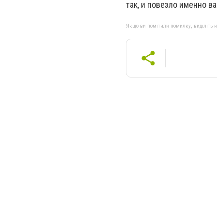
так, и повезло именно ва
Якщо ви помітили помилку, виділіть нео