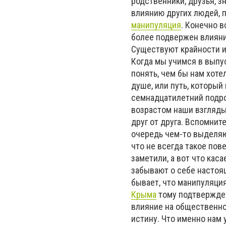
родственники, друзья, з
влиянию других людей, п
манипуляция
. Конечно в
более подвержен влиянию
Существуют крайности и 
Когда мы учимся в выпус
понять, чем бы нам хоте
душе, или путь, которы
семнадцатилетний подро
возрастом наши взгляды
друг от друга. Вспомнит
очередь чем-то выделяю
что не всегда такое пов
заметили, а вот что кас
забывают о себе настоящ
бывает, что манипуляци
Крыма
тому подтвержден
влияние на общественно
истину. Что именно нам