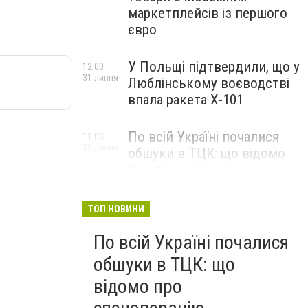
маркетплейсів із першого
євро
У Польщі підтвердили, що у
12:00
31 липня
Люблінському воєводстві
впала ракета Х-101
По всій Україні почалися
11:00
31 липня
обшуки в ТЦК: що відомо
про спецоперацію
ТОП НОВИНИ
По всій Україні почалися
обшуки в ТЦК: що
відомо про