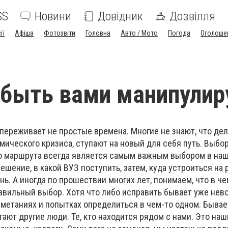
SS
Новини
Довідник
Дозвілля
ії
Афіша
Фотозвіти
Головна
Авто / Мото
Погода
Оголоше
быть вами манипулир
переживает не простые времена. Многие не знают, что дел
мического кризиса, ступают на новый для себя путь. Выбо
о маршрута всегда является самым важным выбором в наш
шение, в какой ВУЗ поступить, затем, куда устроиться на 
ь. А иногда по прошествии многих лет, понимаем, что в че
авильный выбор. Хотя что либо исправить бывает уже нев
 метаниях и попытках определиться в чем-то одном. Бывает
ают другие люди. Те, кто находится рядом с нами. Это наш