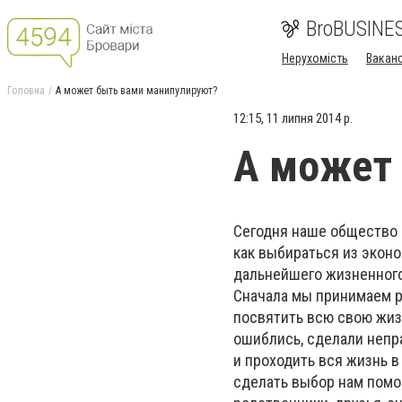
BroBUSINE
Нерухомість
Ваканс
Головна
А может быть вами манипулируют?
12:15, 11 липня 2014 р.
А может 
Сегодня наше общество 
как выбираться из эконо
дальнейшего жизненног
Сначала мы принимаем ре
посвятить всю свою жизн
ошиблись, сделали непр
и проходить вся жизнь в
сделать выбор нам помог