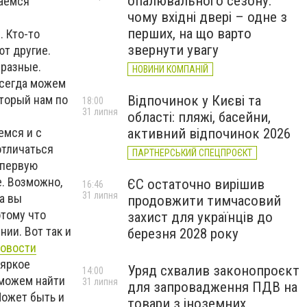
опалювального сезону:
даемся
чому вхідні двері – одне з
перших, на що варто
. Кто-то
звернути увагу
ют другие.
 разные.
НОВИНИ КОМПАНІЙ
всегда можем
оторый нам по
Відпочинок у Києві та
18:00
31 липня
й
області: пляжі, басейни,
емся и с
активний відпочинок 2026
отличаться
ПАРТНЕРСЬКИЙ СПЕЦПРОЄКТ
 первую
е. Возможно,
ЄС остаточно вирішив
16:46
31 липня
а вы
продовжити тимчасовий
отому что
захист для українців до
ии. Вот так и
березня 2028 року
овости
 яркое
Уряд схвалив законопроєкт
14:00
сможем найти
31 липня
для запровадження ПДВ на
Может быть и
товари з іноземних