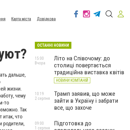
ння
Карта міста
Довідкова
ОСТАННІ НОВИНИ
уют?
Літо на Співочому: до
15:00
Вчора
столиці повертається
традиційна виставка квітів
ать дальше,
НОВИНИ КОМПАНІЙ
р
ей жизни.
Трамп заявив, що може
10:19
работу, чему
2 серпня
зайти в Україну і забрати
м-то
все, що захоче
озможно. Так
 итак, что
Підготовка до
и родители,
09:00
1 серпня