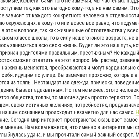
накомые, коллеги. Сами того не замечая, мы частенько под
оступаем так, как это выгодно кому-то, а не нам самим. Это
се зависит от каждого конкретного человека в отдельности
 окружающих, а кому-то ипи вовсе все равно, что подума
в этом вопросе, так как жизненные обстоятельства у всех
кном классе школы, то в силу нашего юного возраста, не 
лось заниматься всю свою жизнь. Будет ли это наш путь, к
й признан родителями правильным, престижным? Не кажды
сток сможет ответить на этот вопрос. Мы растем, развива
 на жизнь меняются, преображаются и могут кардинально 
е себя, идущим по улице. Вы замечает прохожих, которые в
тся из толпы. Нестандартная одежда, прическа, поведени
едение бывает адекватным. Но тем не менее, этого человек
ается общества, толпы, то многие здесь просто теряются. П
ем, своих истинных желаниях, потребностях, предназначен
я нашим сознанием происходит незаметно для нас самих.
Н
ие. Сегодня мир интернет-пространства оказывает самое
е мнение. Нам всем кажется, что именно в интернете мы 
 улыбнулась удача, и мы прочитали самый важный секрет. 