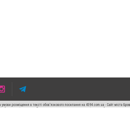
 умови розміщення в тексті обов'язкового посилання на 4594.com.ua - Сайт міста Бро
сті або в якості джерела. Порушення виняткових прав переслідується Законом.
ський спецпроєкт", "Політичні новини", "Пресреліз", "PR", "Офіційно", "Політична рек