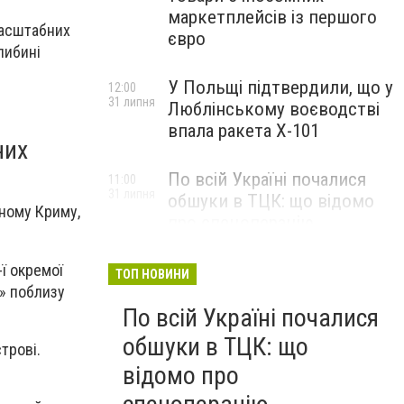
маркетплейсів із першого
масштабних
євро
либині
У Польщі підтвердили, що у
12:00
31 липня
Люблінському воєводстві
впала ракета Х-101
них
По всій Україні почалися
11:00
31 липня
обшуки в ТЦК: що відомо
аному Криму,
про спецоперацію
-ї окремої
ТОП НОВИНИ
» поблизу
По всій Україні почалися
обшуки в ТЦК: що
трові.
відомо про