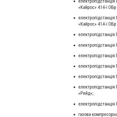
електропідстанція 
«Кайрос» 414-ї ОБр
електропідстанція 
«Кайрос» 414-ї ОБр
електропідстанція П
електропідстанція 
електропідстанція 
електропідстанція П
електропідстанція 
електропідстанція 
«Рейд»;
електропідстанція 
газова компресорна