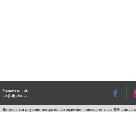
Реклама на сайті:
rek@citysites.ua
Допускається цитування матеріалів без отримання попередньої згоди 4594.com.ua за
пошукових систем гіперпосилання на цитовані статті не нижче другого абзацу в тек
Матеріали з плашками "Новини компаній", "Промо", "Партнерський матеріал", "Партнер