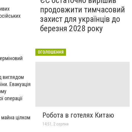
ЄС остаточно вирішив
продовжити тимчасовий
ливих
російських
захист для українців до
березня 2028 року
ОГОЛОШЕННЯ
 терміновий
ід виглядом
їни. Евакуація
ому
ї операції
Робота в готелях Китаю
я майна цілком
14:51, 2 серпня