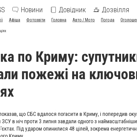
SS
Новини
Довідник
Дозвілля
ії
Афіша
Фотозвіти
Головна
Авто / Мото
Погода
Оголоше
ціях
ака по Криму: супутник
али пожежі на ключов
іях
показав, що СБС вдалося погасити в Криму, і попередив окуп
 ЗСУ в ніч проти 3 липня завдали одного з наймасштабніши
б’єктах. Під ударом опинилися 48 цілей, зокрема енергетичн
ого Криму.