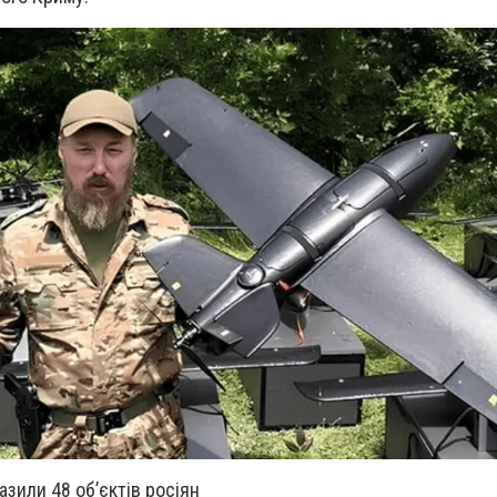
азили 48 об’єктів росіян