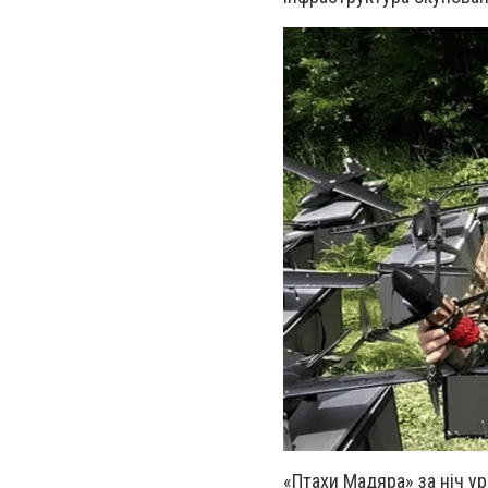
«Птахи Мадяра» за ніч ур