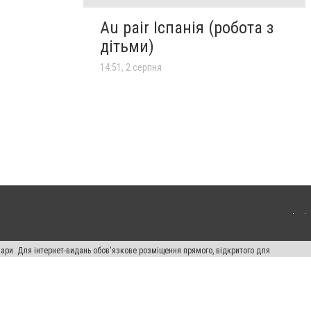
Au pair Іспанія (робота з
дітьми)
14:51, 2 серпня
вари. Для інтернет-видань обов'язкове розміщення прямого, відкритого для
лама" публікуються на правах реклами.