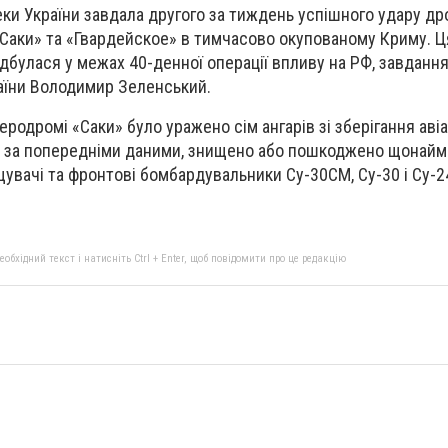
ки України завдала другого за тиждень успішного удару др
Саки» та «Гвардейское» в тимчасово окупованому Криму. Ця
дбулася у межах 40-денної операції впливу на РФ, завдання
аїни Володимир Зеленський.
еродромі «Саки» було уражено сім ангарів зі зберігання авіа
ру, за попередніми даними, знищено або пошкоджено щонай
щувачі та фронтові бомбардувальники Су-30СМ, Су-30 і Су-2
бхідний текст і натисніть Ctrl + Enter, щоб повідомити про це редакцію