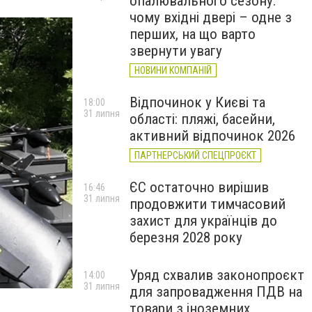
опалювального сезону:
чому вхідні двері – одне з
перших, на що варто
звернути увагу
НОВИНИ КОМПАНІЙ
Відпочинок у Києві та
18:00
31 липня
області: пляжі, басейни,
активний відпочинок 2026
ПАРТНЕРСЬКИЙ СПЕЦПРОЄКТ
ЄС остаточно вирішив
16:46
31 липня
продовжити тимчасовий
захист для українців до
березня 2028 року
Уряд схвалив законопроєкт
14:00
31 липня
для запровадження ПДВ на
товари з іноземних