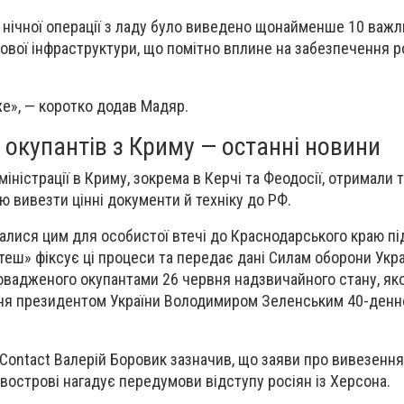
 нічної операції з ладу було виведено щонайменше 10 важ
азової інфраструктури, що помітно вплине на забезпечення 
е», — коротко додав Мадяр.
 окупантів з Криму — останні новини
міністрації в Криму, зокрема в Керчі та Феодосії, отримали
ю вивезти цінні документи й техніку до РФ.
алися цим для особистої втечі до Краснодарського краю п
теш» фіксує ці процеси та передає дані Силам оборони Укра
ровадженого окупантами 26 червня надзвичайного стану, як
я президентом України Володимиром Зеленським 40-денно
t Contact Валерій Боровик зазначив, що заяви про вивезенн
півострові нагадує передумови відступу росіян із Херсона.