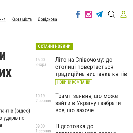
ння
Карта міста
Довідкова
ОСТАННІ НОВИНИ
и
Літо на Співочому: до
15:00
Вчора
столиці повертається
их
традиційна виставка квітів
НОВИНИ КОМПАНІЙ
Трамп заявив, що може
10:19
2 серпня
зайти в Україну і забрати
все, що захоче
антів (відео)
х ударів по
а
Підготовка до
09:00
1 серпня