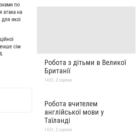
онами по
 атака на
 для якої
ційної
менше сім
4.
Робота з дітьми в Великої
Британії
14:51, 2 серпня
Робота вчителем
англійської мови у
Таїланді
14:51, 2 серпня