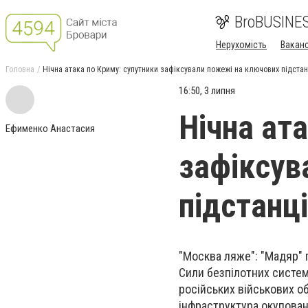
BroBUSINE
Нерухомість
Ваканс
Головна
Нічна атака по Криму: супутники зафіксували пожежі на ключових підстан
16:50, 3 липня
Нічна ат
Ефименко Анастасия
зафіксув
підстанц
"Москва ляже": "Мадяр" 
Сили безпілотних систем
російських військових о
інфраструктура окупован