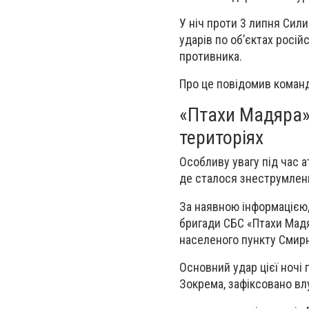
У ніч проти 3 липня Сил
ударів по об’єктах росій
противника.
Про це повідомив коман
«Птахи Мадяра» 
територіях
Особливу увагу під час 
де сталося знеструмленн
За наявною інформацією, 
бригади СБС «Птахи Мад
населеного пункту Смир
Основний удар цієї ночі 
Зокрема, зафіксовано влу