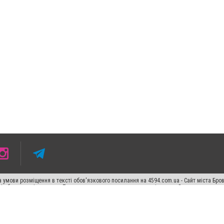
 умови розміщення в тексті обов'язкового посилання на 4594.com.ua - Сайт міста Бро
сті або в якості джерела. Порушення виняткових прав переслідується Законом.
ський спецпроєкт", "Політичні новини", "Пресреліз", "PR", "Офіційно", "Політична рек