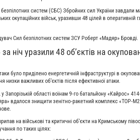
и безпілотних систем (СБС) Збройних сил України завдали 
ських окупаційних військ, уразивши 48 цілей в оперативній г
дувач Сил безпілотних систем ЗСУ Роберт «Мадяр» Бровді.
за ніч уразили 48 об’єктів на окупова
атаки було приділено енергетичній інфраструктурі в окупов
я низки важливих об’єктів після ефективної атаки.
у Запорізькій області воїнам 9-го батальйону «Кайрос» 414
яра» вдалося знищити зенітно-ракетний комплекс «ТОР-М2
нове.
припав на військові та критичні об’єкти на Кримському півос
чання по таких цілях: