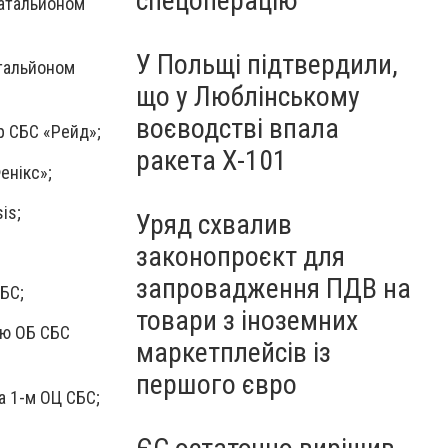
спецоперацію
батальйоном
У Польщі підтвердили,
атальйоном
що у Люблінському
воєводстві впала
Бр СБС «Рейд»;
ракета Х-101
енікс»;
is;
Уряд схвалив
законопроєкт для
запровадження ПДВ на
СБС;
товари з іноземних
-ю ОБ СБС
маркетплейсів із
першого євро
а 1-м ОЦ СБС;