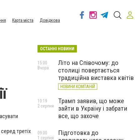
ння
Карта міста
Довідкова
ОСТАННІ НОВИНИ
Літо на Співочому: до
15:00
Вчора
столиці повертається
традиційна виставка квітів
НОВИНИ КОМПАНІЙ
ї
Трамп заявив, що може
10:19
2 серпня
зайти в Україну і забрати
все, що захоче
касувати
 серед третіх
Підготовка до
09:00
1 серпня