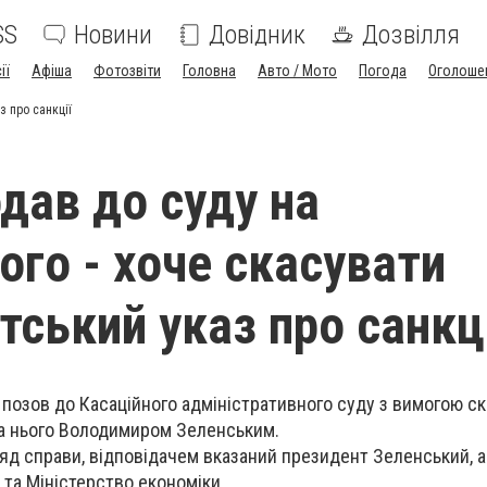
SS
Новини
Довідник
Дозвілля
ії
Афіша
Фотозвіти
Головна
Авто / Мото
Погода
Оголоше
з про санкції
одав до суду на
ого - хоче скасувати
тський указ про санкці
 позов до Касаційного адміністративного суду з вимогою с
 на нього Володимиром Зеленським.
яд справи, відповідачем вказаний президент Зеленський, а
 та Міністерство економіки.