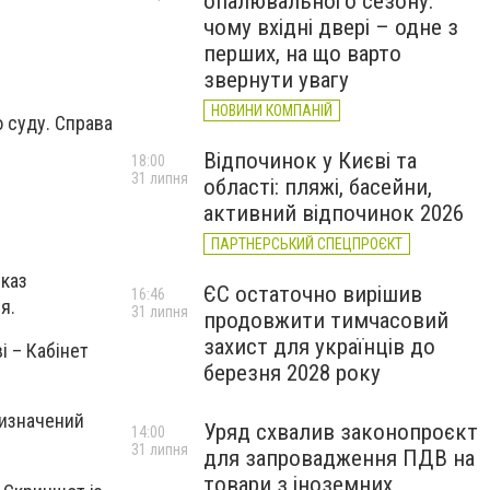
опалювального сезону:
чому вхідні двері – одне з
перших, на що варто
звернути увагу
НОВИНИ КОМПАНІЙ
о суду. Справа
Відпочинок у Києві та
18:00
31 липня
області: пляжі, басейни,
активний відпочинок 2026
ПАРТНЕРСЬКИЙ СПЕЦПРОЄКТ
указ
ЄС остаточно вирішив
16:46
я.
31 липня
продовжити тимчасовий
захист для українців до
і – Кабінет
березня 2028 року
визначений
Уряд схвалив законопроєкт
14:00
31 липня
для запровадження ПДВ на
товари з іноземних