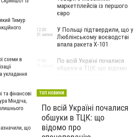
/ Скриншот із
маркетплейсів із першого
євро
 який Тимур
нкційного
У Польщі підтвердили, що у
12:00
31 липня
Люблінському воєводстві
впала ракета Х-101
ї схеми в
По всій Україні почалися
11:00
зації
31 липня
обшуки в ТЦК: що відомо
за укладання
про спецоперацію
і та фінансові
ТОП НОВИНИ
ура Міндіча,
По всій Україні почалися
колишнього
обшуки в ТЦК: що
відомо про
зазначили, що