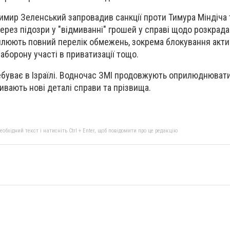
мир Зеленський запровадив санкції проти Тимура Міндіча 
рез підозри у "відмиванні" грошей у справі щодо розкрада
оплюють повний перелік обмежень, зокрема блокування акти
заборону участі в приватизації тощо.
ебуває в Ізраїлі. Водночас ЗМІ продовжують оприлюднювати
ливають нові деталі справи та прізвища.
бхідний текст і натисніть Ctrl + Enter, щоб повідомити про це редакцію