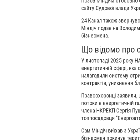
Позов Міндіча стосовно с
сайту Судової влади Укр
24 Канал також звернувс
Міндіч подав на Володим
бізнесмена.
Що відомо про с
У листопаді 2025 року Н
енергетичній сфері, яка 
налагодили систему отри
контрактів, уникнення б
Правоохоронці заявили, щ
потоки в енергетичній г
члена НКРЕКП Сергія Пуш
топпосадовця "Енергоат
Сам Міндіч виїхав з Укра
бізнесмен покинув терит