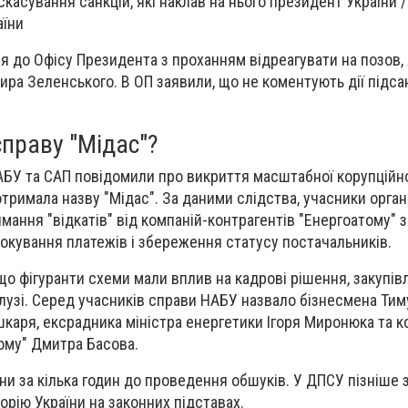
касування санкцій, які наклав на нього президент України 
аїни
я до Офісу Президента з проханням відреагувати на позов,
ира Зеленського. В ОП заявили, що не коментують дії підса
праву "Мідас"?
АБУ та САП повідомили про викриття масштабної корупційно
отримала назву "Мідас". За даними слідства, учасники органі
мання "відкатів" від компаній-контрагентів "Енергоатому" 
локування платежів і збереження статусу постачальників.
о фігуранти схеми мали вплив на кадрові рішення, закупівл
алузі. Серед учасників справи НАБУ назвало бізнесмена Тим
каря, ексрадника міністра енергетики Ігоря Миронюка та 
ому" Дмитра Басова.
їни за кілька годин до проведення обшуків. У ДПСУ пізніше 
орію України на законних підставах.