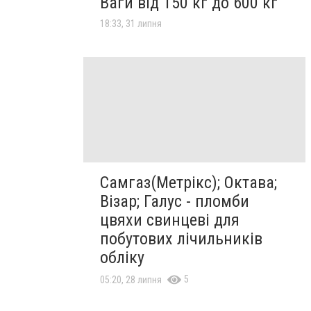
Ваги від 150 кг до 600 кг
18:33, 31 липня
Самгаз(Метрікс); Октава;
Візар; Галус - пломби
цвяхи свинцеві для
побутових лічильників
обліку
5
05:20, 28 липня