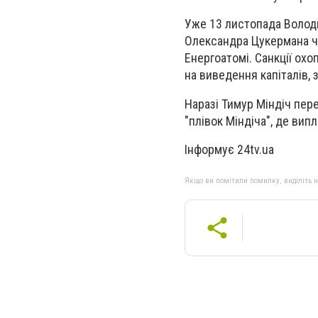
Уже 13 листопада Володи
Олександра Цукермана че
Енергоатомі. Санкції ох
на виведення капіталів, 
Наразі Тимур Міндіч пер
"плівок Міндіча", де вип
Інформує 24tv.ua
Якщо ви помітили помилку, виділіть нео