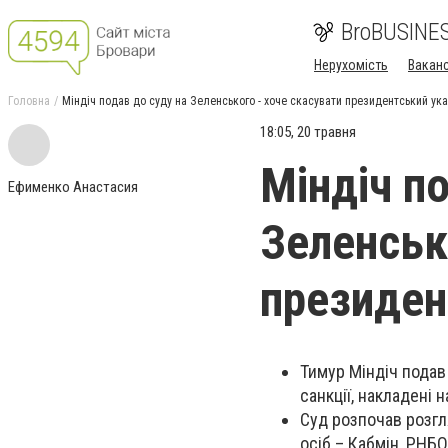
BroBUSINE
Нерухомість
Ваканс
Головна
Міндіч подав до суду на Зеленського - хоче скасувати президентський ука
18:05, 20 травня
Міндіч п
Ефименко Анастасия
Зеленськ
президен
Тимур Міндіч подав
санкції, накладені
Суд розпочав розгл
осіб – Кабмін, РНБО