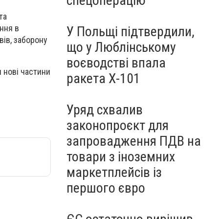
спецоперацію
та
ння в
У Польщі підтвердили,
вів, заборону
що у Люблінському
воєводстві впала
 нові частини
ракета Х-101
Уряд схвалив
законопроєкт для
запровадження ПДВ на
товари з іноземних
маркетплейсів із
першого євро