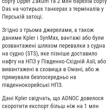
сорту Upper Zakum та 2 млн барелів сорту
Das на чотирьох танкерах з терміналів у
Перській затоці.
Згідно з трьома джерелами, а також
даними Kpler і SynMax, вантажі або були
розвантажені шляхом перевалки з судна
на судно (STS), яке пізніше доставило
нафту на НПЗ у Південно-Східній Азії, або
вивантажені в сховища в Омані, або ж
прямували безпосередньо на
південнокорейські НПЗ.
Дані Kpler свідчать, що ADNOC довелося
скоротити експорт більш ніж на 1 млн