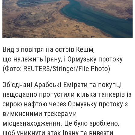
Вид з повітря на острів Кешм,
що належить Ірану, і Ормузьку протоку
(Фото: REUTERS/Stringer/File Photo)
Об’єднані Арабські Емірати та покупці
нещодавно пропустили кілька танкерів із
сирою нафтою через Ормузьку протоку з
вимкненими трекерами
місцезнаходження. Це було зроблено,
щоб уникнути атак Ірану та вивезти