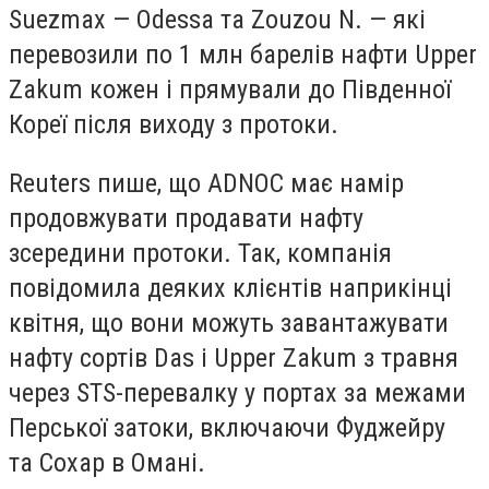
Suezmax — Odessa та Zouzou N. — які
перевозили по 1 млн барелів нафти Upper
Zakum кожен і прямували до Південної
Кореї після виходу з протоки.
Reuters пише, що ADNOC має намір
продовжувати продавати нафту
зсередини протоки. Так, компанія
повідомила деяких клієнтів наприкінці
квітня, що вони можуть завантажувати
нафту сортів Das і Upper Zakum з травня
через STS-перевалку у портах за межами
Перської затоки, включаючи Фуджейру
та Сохар в Омані.