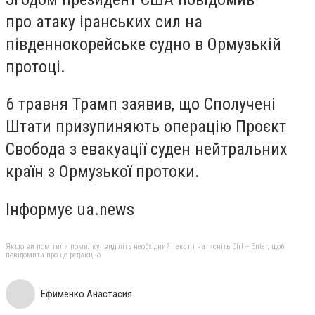
про атаку іранських сил на
південнокорейське судно в Ормузькій
протоці.
6 травня Трамп заявив, що Сполучені
Штати призупиняють операцію Проєкт
Свобода з евакуації суден нейтральних
країн з Ормузької протоки.
Інформує ua.news
Якщо ви помітили помилку, виділіть необхідний текст і натисніть Ctrl + Enter, щоб
повідомити про це редакцію
Ефименко Анастасия