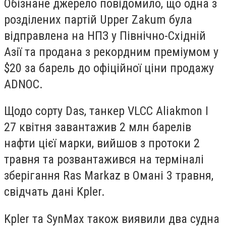
Обізнане джерело повідомило, що одна з
розділених партій Upper Zakum була
відправлена на НПЗ у Північно-Східній
Азії та продана з рекордним преміумом у
$20 за барель до офіційної ціни продажу
ADNOC.
Щодо сорту Das, танкер VLCC Aliakmon I
27 квітня завантажив 2 млн барелів
нафти цієї марки, вийшов з протоки 2
травня та розвантажився на терміналі
зберігання Ras Markaz в Омані 3 травня,
свідчать дані Kpler.
Kpler та ⁠SynMax також виявили два судна