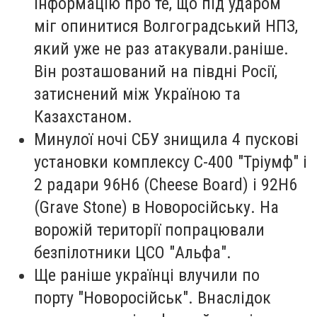
інформацію про те, що під ударом
міг опинитися Волгоградський НПЗ,
який уже не раз атакували.раніше.
Він розташований на півдні Росії,
затиснений між Україною та
Казахстаном.
Минулої ночі СБУ знищила 4 пускові
установки комплексу С-400 "Тріумф" і
2 радари 96Н6 (Cheese Board) і 92Н6
(Grave Stone) в Новоросійську. На
ворожій території попрацювали
безпілотники ЦСО "Альфа".
Ще раніше українці влучили по
порту "Новоросійськ". Внаслідок