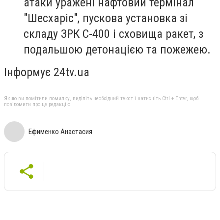
атаки уражені нафтовий термінал
"Шесхаріс", пускова установка зі
складу ЗРК С-400 і сховища ракет, з
подальшою детонацією та пожежею.
Інформує 24tv.ua
Якщо ви помітили помилку, виділіть необхідний текст і натисніть Ctrl + Enter, щоб
повідомити про це редакцію
Ефименко Анастасия