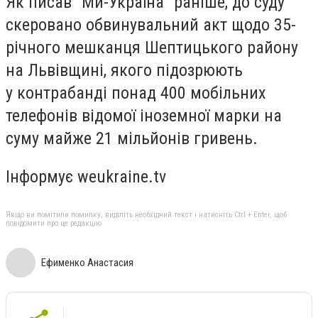
Як писав "Ми-Україна" раніше, до суду
скеровано обвинувальний акт щодо 35-
річного мешканця Шептицького району
на Львівщині, якого підозрюють
у контрабанді понад 400 мобільних
телефонів відомої іноземної марки на
суму майже 21 мільйонів гривень.
Інформує weukraine.tv
Якщо ви помітили помилку, виділіть необхідний текст і натисніть Ctrl + Enter, щоб
повідомити про це редакцію
Ефименко Анастасия