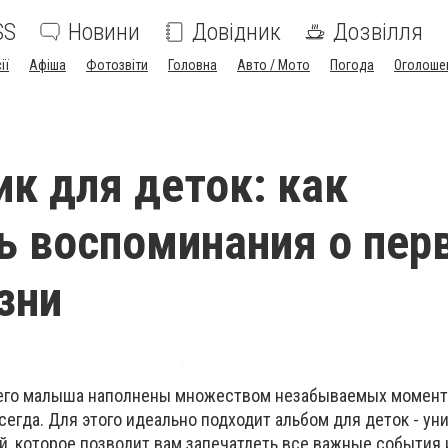
SS
Новини
Довідник
Дозвілля
ії
Афіша
Фотозвіти
Головна
Авто / Мото
Погода
Оголоше
к для деток: как
ь воспоминания о пер
зни
его малыша наполнены множеством незабываемых момент
сегда. Для этого идеально подходит альбом для деток - ун
, которое позволит вам запечатлеть все важные события