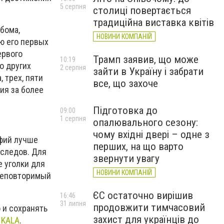
5 серпня
столиці повертається
традиційна виставка квітів
бома,
НОВИНИ КОМПАНІЙ
ю его первых
ервого
Трамп заявив, що може
10:19
о других
2 серпня
зайти в Україну і забрати
 трех, пяти
все, що захоче
лия за более
Підготовка до
09:00
1 серпня
опалювального сезону:
чому вхідні двері – одне з
афий лучше
перших, на що варто
 следов. Для
звернути увагу
е уголки для
НОВИНИ КОМПАНІЙ
 неповторимый
ЄС остаточно вирішив
16:46
31 липня
продовжити тимчасовий
 и сохранять
захист для українців до
ы
KALA
.