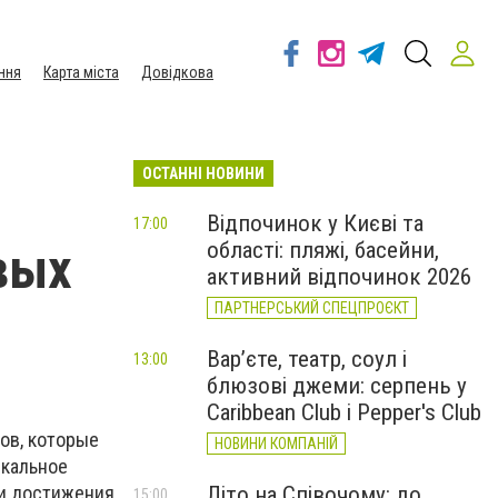
ння
Карта міста
Довідкова
ОСТАННІ НОВИНИ
Відпочинок у Києві та
17:00
області: пляжі, басейни,
вых
активний відпочинок 2026
ПАРТНЕРСЬКИЙ СПЕЦПРОЄКТ
Вар’єте, театр, соул і
13:00
блюзові джеми: серпень у
Caribbean Club і Pepper's Club
ов, которые
НОВИНИ КОМПАНІЙ
икальное
 и достижения
Літо на Співочому: до
15:00