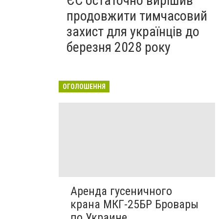
ЄС остаточно вирішив
продовжити тимчасовий
захист для українців до
березня 2028 року
ОГОЛОШЕННЯ
Аренда гусеничного
крана МКГ-25БР Бровары
по Украине.