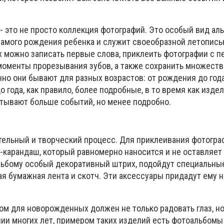
 это не просто коллекция фотографий. Это особый вид аль
самого рождения ребенка и служит своеобразной летопись
ах можно записать первые слова, приклеить фотографии с п
 моменты прорезывания зубов, а также сохранить множеств
о они бывают для разных возрастов: от рождения до года,
о года, как правило, более подробные, в то время как изде
тывают больше событий, но менее подробно.
ательный и творческий процесс. Для приклеивания фотогр
й-карандаш, который равномерно наносится и не оставляет
альбому особый декоративный штрих, подойдут специальны
ая бумажная лента и скотч. Эти аксессуары придадут ему
ом для новорожденных должен не только радовать глаз, но
ии многих лет, примером таких изделий есть фотоальбом