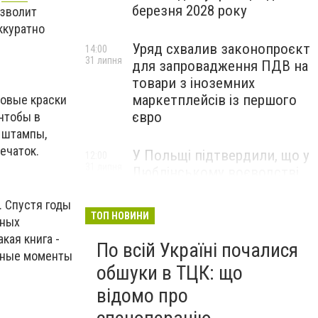
березня 2028 року
озволит
ккуратно
Уряд схвалив законопроєкт
14:00
31 липня
для запровадження ПДВ на
товари з іноземних
маркетплейсів із першого
ковые краски
євро
 чтобы в
 штампы,
ечаток.
У Польщі підтвердили, що у
12:00
31 липня
Люблінському воєводстві
впала ракета Х-101
. Спустя годы
ТОП НОВИНИ
жных
кая книга -
По всій Україні почалися
ажные моменты
обшуки в ТЦК: що
відомо про