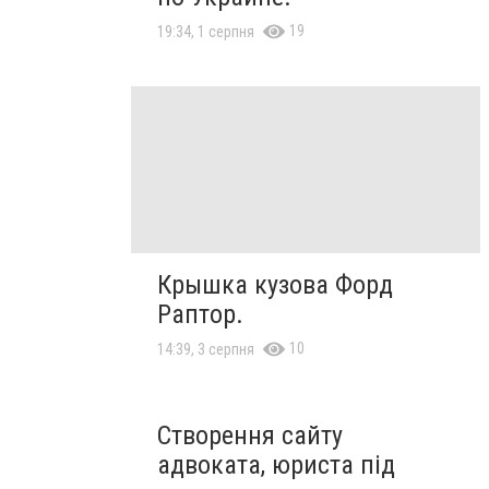
19
19:34, 1 серпня
Крышка кузова Форд
Раптор.
10
14:39, 3 серпня
Створення сайту
адвоката, юриста під