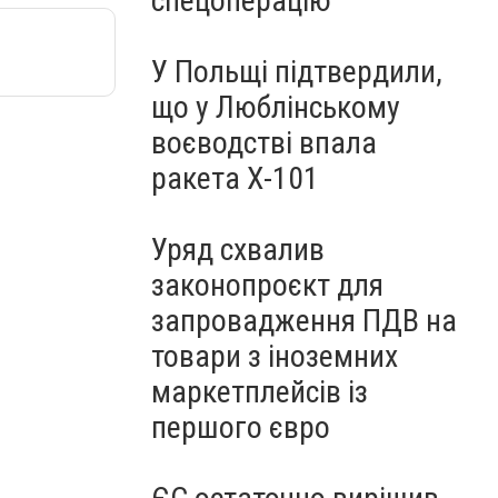
спецоперацію
У Польщі підтвердили,
що у Люблінському
воєводстві впала
ракета Х-101
Уряд схвалив
законопроєкт для
запровадження ПДВ на
товари з іноземних
маркетплейсів із
першого євро