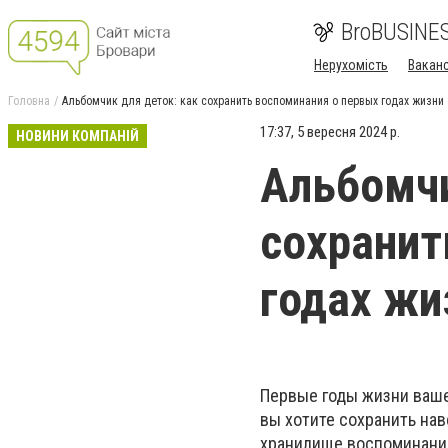
BroBUSINE
Нерухомість
Ваканс
Головна
Альбомчик для деток: как сохранить воспоминания о первых годах жизни
17:37, 5 вересня 2024 р.
НОВИНИ КОМПАНІЙ
Альбомчи
сохранит
годах жи
Первые годы жизни ваш
вы хотите сохранить нав
хранилище воспоминаний