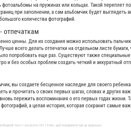
 фотоальбомы на пружинах или кольцах. Такой переплет п
раниц при заполнении, а сам альбомчик будет выглядеть а
большого количества фотографий.
- отпечаткам
обенно ценны. Для их создания можно использовать пальчи
Лучше всего делать отпечатки на отдельном листе бумаги,
ыло попробовать еще раз. Существуют также специальные
ро и без особых проблем создать четкий и аккуратный отп
мчик, вы создаете бесценное наследие для своего ребенка
ть и прочитать о своих первых шагах, словах и других ва
вновь пережить воспоминания о его первых годах жизни. Та
я фотографий, а целая история, которая сохранит самые в
бхідний текст і натисніть Ctrl + Enter, щоб повідомити про це редакцію