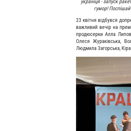
українця - запуск раке
гумор! Поспішай
23 квітня відбувся допре
важливий вечір на прем’
продюсерки Алла Липове
Олеся Жураківська, Во
Людмила Загорська, Кір