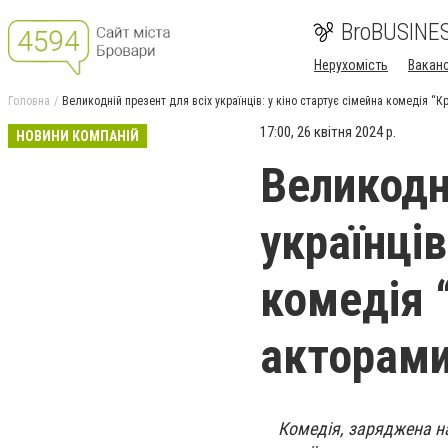
BroBUSINE
Нерухомість
Ваканс
Головна
Великодній презент для всіх українців: у кіно стартує сімейна комедія 
17:00, 26 квітня 2024 р.
НОВИНИ КОМПАНІЙ
Великодн
українців
комедія 
акторам
Комедія, заряджена на 