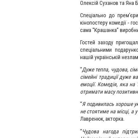
Олексій Суханов та Яна 
Спеціально до премʼєр
кінопостеру комедії - го
сама “Крашанка” виробн
Гостей заходу пригоща
спеціальними подарунк
нашій українській незла
“
Дуже тепла, чудова, сім
сімейні традиції дуже в
емоції. Комедія, яка на 
отримати масу позитивн
“
Я подивилась хороше укр
не стоятиме на місці, а у
Лавренюк, акторка.
“
Чудова нагода підтри