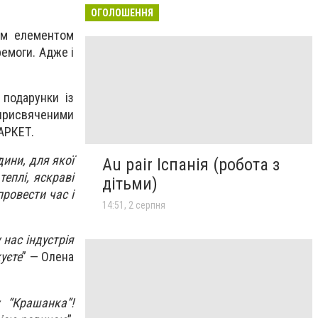
ОГОЛОШЕННЯ
им елементом
ремоги. Адже і
 подарунки із
присвяченими
МАРКЕТ.
дини, для якої
Au pair Іспанія (робота з
теплі, яскраві
дітьми)
провести час і
14:51, 2 серпня
 нас індустрія
куєте
” — Олена
 “Крашанка”!