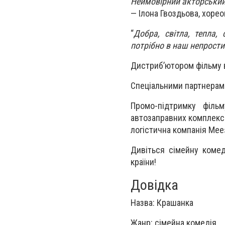
Неймовірний акторський
— Ілона Гвоздьова, хорео
“
Добра, світла, тепла,
потрібно в наш непрости
Дистриб’ютором фільму в 
Спеціальними партнерами
Промо-підтримку філь
автозаправних комплексі
логістична компанія Mee
Дивіться cімейну комед
країни!
Довідка
Назва: Крашанка
Жанр: сімейна комедія