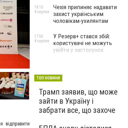
Чехія припиняє надавати
18:10
4 серпня
захист українським
чоловікам-ухилянтам
У Резерв+ стався збій:
17:50
4 серпня
користувачі не можуть
увійти у застосунок
ТОП НОВИНИ
Трамп заявив, що може
зайти в Україну і
забрати все, що захоче
ся відправити