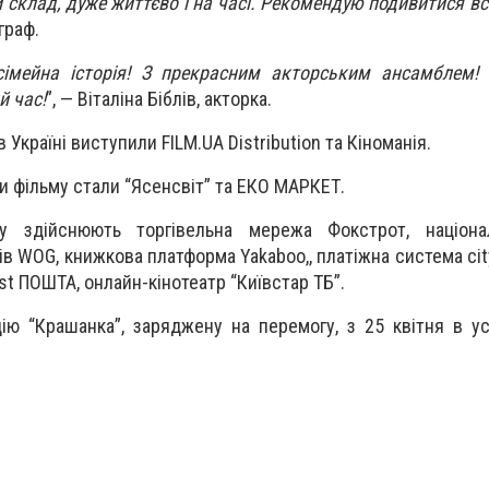
 склад, дуже життєво і на часі. Рекомендую подивитися в
граф.
 сімейна історія! З прекрасним акторським ансамблем!
й час!
”, — Віталіна Біблів, акторка.
Україні виступили FILM.UA Distribution та Кіноманія.
 фільму стали “Ясенсвіт” та ЕКО МАРКЕТ.
му здійснюють торгівельна мережа Фокстрот, націон
в WOG, книжкова платформа Yakaboo,, платіжна система cit
st ПОШТА, онлайн-кінотеатр “Київстар ТБ”.
ію “Крашанка”, заряджену на перемогу, з 25 квітня в усі