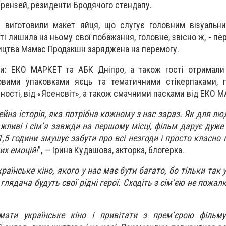
Брензей, резиденти Бродячого стендапу.
и виготовили макет яйця, що слугує головним візуальн
сті лишила на ньому свої побажання, головне, звісно ж, - пе
ицтва Мамас Продакшн заряджена на перемогу.
ли: ЕКО МАРКЕТ та АБК Дніпро, а також гості отримали
овими упаковками яєць та тематичними стікерпаками, 
мності, від «Ясенсвіт», а також смачними пасками від ЕКО 
ейна історія, яка потрібна кожному з нас зараз. Як для лю
ажливі і сімʼя завжди на першому місці, фільм дарує дуже 
1,5 години змушує забути про всі незгоди і просто класно 
их емоцій!
”, — Ірина Кудашова, акторка, блогерка.
аїнське кіно, якого у нас має бути багато, бо тільки так у
 глядача будуть свої рідні герої. Сходіть з сімʼєю не пожал
мати українське кіно і привітати з премʼєрою фільму