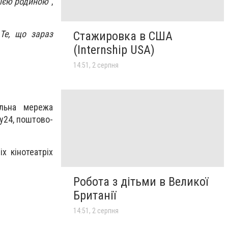
сією родиною
”,
 Те, що зараз
Стажировка в США
(Internship USA)
14:51, 2 серпня
альна мережа
y24, поштово-
х кінотеатріх
Робота з дітьми в Великої
Британії
14:51, 2 серпня