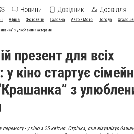
SS
Новини
Довідник
Дозвілля
ії
Афіша
Фотозвіти
Головна
Авто / Мото
Погода
Оголоше
“Крашанка” з улюбленими акторами
ій презент для всіх
: у кіно стартує сімей
“Крашанка” з улюблен
и
перемогу - у кіно з 25 квітня. Стрічка, яка візуалізує баж