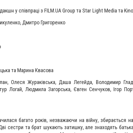
кшн у співпраці з FILM.UA Group та Star Light Media та Kino
икуленко, Дмитро Григоренко
о
цька та Марина Квасова
клан, Олеся Жураківська, Даша Легейда, Володимир Гла
тур Логай, Людмила Загорська, Євген Сенчуков, Ігор Пор
ачилася багато років, незважаючи на війну, збирається н
Дві сестри та брат шукають затишку, але знаходять батька