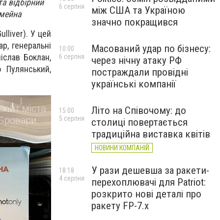
та відбірний
6 серпня
між США та Україною
імейна
значно покращився
lliver). У цей
р, генеральні
Масований удар по бізнесу:
10:00
іслав Боклан,
6 серпня
через нічну атаку РФ
 Пулянський,
постраждали провідні
українські компанії
Літо на Співочому: до
15:00
5 серпня
столиці повертається
традиційна виставка квітів
НОВИНИ КОМПАНІЙ
У рази дешевша за ракети-
18:18
4 серпня
перехоплювачі для Patriot:
розкрито нові деталі про
ракету FP-7.x