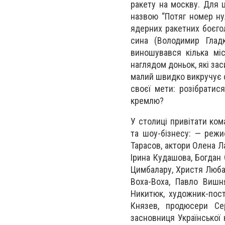
ракету на москву. Для 
назвою “Потяг номер ну
ядерних ракетних боєго
сина (Володимир Глад
виношувався кілька міс
наглядом доньок, які за
малий швидко викручує с
своєї мети: розібратис
кремлю?
У столиці привітати кома
та шоу-бізнесу: — режи
Тарасов, актори Олена Л
Ірина Кудашова, Богдан 
Цимбалару, Христя Люба,
Воха-Воха, Павло Вишн
Никитюк, художник-пост
Князев, продюсери Сер
засновниця Української 