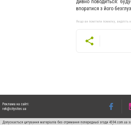
дивно поводиться: буду
впоратися з його безглу
Якщо ви помітили помилку, виділіть нео
Реклама на сайті:
rek@citysites.ua
Допускається цитування матеріалів без отримання попередньої згоди 4594.com.ua за
пошукових систем гіперпосилання на цитовані статті не нижче другого абзацу в тек