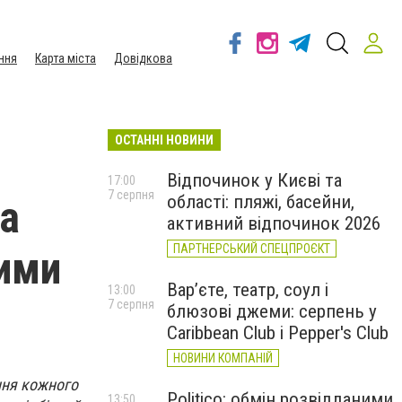
ння
Карта міста
Довідкова
ОСТАННІ НОВИНИ
Відпочинок у Києві та
17:00
7 серпня
області: пляжі, басейни,
на
активний відпочинок 2026
ПАРТНЕРСЬКИЙ СПЕЦПРОЄКТ
ими
Вар’єте, театр, соул і
13:00
7 серпня
блюзові джеми: серпень у
Caribbean Club і Pepper's Club
НОВИНИ КОМПАНІЙ
ання кожного
Politico: обмін розвідданими
13:50