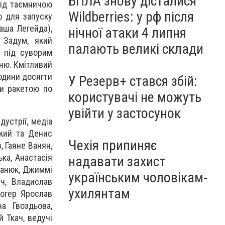
БПЛА знову дісталися
під таємничою
Wildberries: у рф після
ю для запуску
аша Легейда),
нічної атаки 4 липня
 Задум, який
палають великі склади
я під суворим
ню. Кмітливий
одини досягти
У Резерв+ стався збій:
ти ракетою по
користувачі не можуть
увійти у застосунок
дустрії, медіа
ький та Денис
Чехія припиняє
 Гаяне Ванян,
ька, Анастасія
надавати захист
Іванюк, Джиммі
українським чоловікам-
ич, Владислав
ухилянтам
логер Ярослав
а Гвоздьова,
 Ткач, ведучі