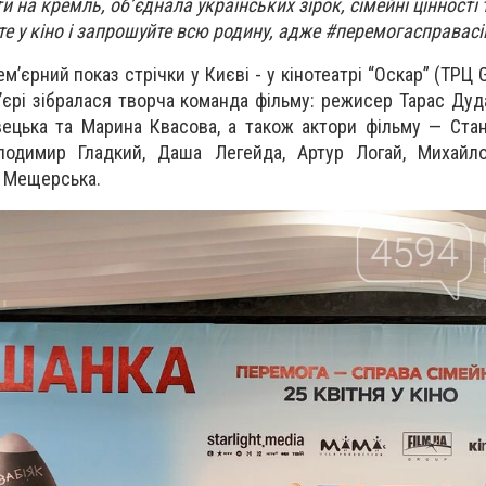
ти на кремль, обʼєднала українських зірок, сімейні цінності 
те у кіно і запрошуйте всю родину, адже #перемогасправас
м’єрний показ стрічки у Києві - у кінотеатрі “Оскар” (ТРЦ Gu
єрі зібралася творча команда фільму: режисер Тарас Дуда
цька та Марина Квасова, а також актори фільму — Стан
лодимир Гладкий, Даша Легейда, Артур Логай, Михайло
а Мещерська.