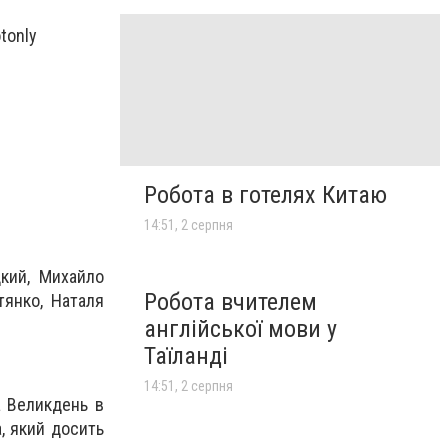
tonly
Робота в готелях Китаю
14:51, 2 серпня
дкий, Михайло
Робота вчителем
тянко, Наталя
англійської мови у
Таїланді
14:51, 2 серпня
а Великдень в
, який досить