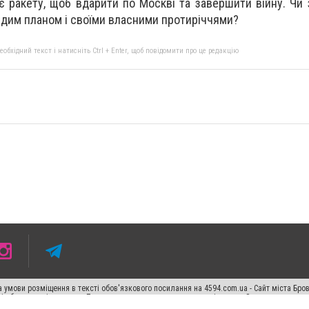
є ракету, щоб вдарити по Москві та завершити війну. Чи
здим планом і своїми власними протиріччями?
бхідний текст і натисніть Ctrl + Enter, щоб повідомити про це редакцію
 умови розміщення в тексті обов'язкового посилання на 4594.com.ua - Сайт міста Бро
сті або в якості джерела. Порушення виняткових прав переслідується Законом.