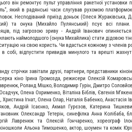
цього він ремонтує пульт управління ракетної установки 
ль”, який в радянські часи слугував рухомою платформо
ловок. Несподіваний приїзд доньок (Олеся Жураківська, Д
кий) та онука (Михайло Пулянський) псує всі плани.
яців, під загрозою зриву - Андрій Іванович опиняєтьс
силають наймолодшого (онука Михайлика) стати дідовою тін
итуацію на свою користь. Чи вдасться кожному з членів р
я в собі, відпустити привидів минулого та врешті жахну
нду стрічки завітали друзі, партнери, представники кіноін
серка кіно Ірина Громозда, режисери Олексій Комаровс
авренюк, Роланд Мішко, Володимир Гурін, Дмитро Соловйов,
Осадчук, Олена Охрименко, Віталіна Біблів, Євгенія Мʼякен
 Христина Ігнат, Олена Олар, Наталія Бабенко, Анастасія 
яков, Андрій Ісаєнко, Акмал Гурєзов, Катерина Тишкев
ановник Олександр Тетерін, синефілка Анна Колібаба, б
гій Лавренюк та Олексій Гончаренко, хореограф Ілон
кіношколи Альона Тимошенко, актор, шоумен та комік Юрій