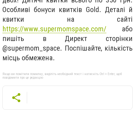
двох! Дитячі квитки всього по 350 грн.
Особливі бонуси квитків Gold. Деталі й
квитки на сайті
https://www.supermomspace.com/
або
пишіть в Директ сторінки
@supermom_space. Поспішайте, кількість
місць обмежена.
Якщо ви помітили помилку, виділіть необхідний текст і натисніть Ctrl + Enter, щоб
повідомити про це редакцію