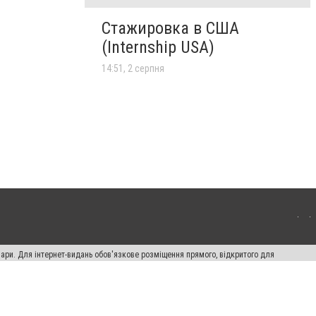
Стажировка в США
(Internship USA)
14:51, 2 серпня
вари. Для інтернет-видань обов'язкове розміщення прямого, відкритого для
лама" публікуються на правах реклами.