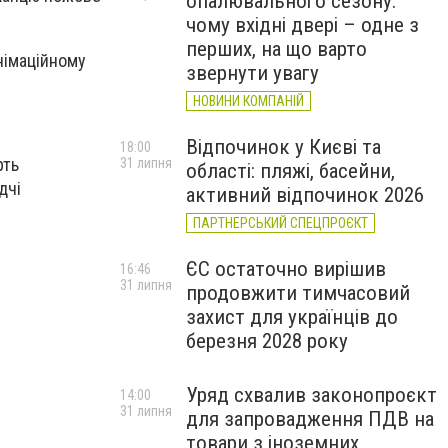
опалювального сезону:
чому вхідні двері – одне з
перших, на що варто
німаційному
звернути увагу
НОВИНИ КОМПАНІЙ
Відпочинок у Києві та
18:00
рть
31 липня
області: пляжі, басейни,
дчі
активний відпочинок 2026
ПАРТНЕРСЬКИЙ СПЕЦПРОЄКТ
ЄС остаточно вирішив
16:46
31 липня
продовжити тимчасовий
захист для українців до
березня 2028 року
Уряд схвалив законопроєкт
14:00
31 липня
для запровадження ПДВ на
товари з іноземних