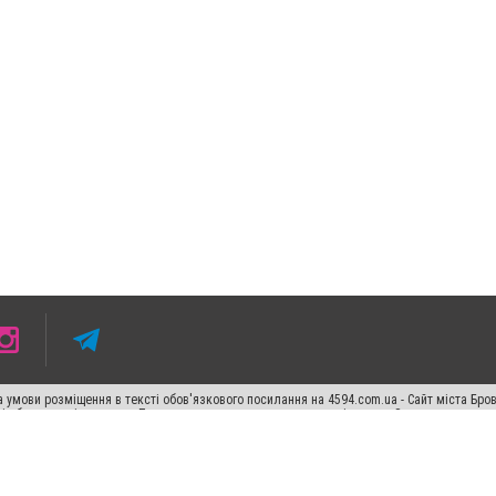
 умови розміщення в тексті обов'язкового посилання на 4594.com.ua - Сайт міста Бро
сті або в якості джерела. Порушення виняткових прав переслідується Законом.
ський спецпроєкт", "Політичні новини", "Пресреліз", "PR", "Офіційно", "Політична рек