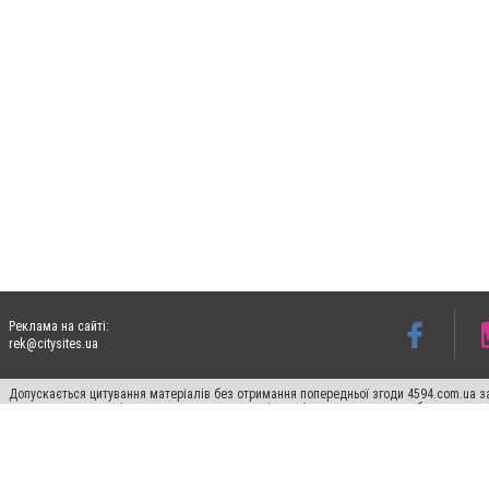
Реклама на сайті:
rek@citysites.ua
Допускається цитування матеріалів без отримання попередньої згоди 4594.com.ua за
пошукових систем гіперпосилання на цитовані статті не нижче другого абзацу в тек
Матеріали з плашками "Новини компаній", "Промо", "Партнерський матеріал", "Партнер