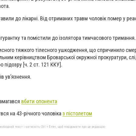
ота.
авили до лікарні. Від отриманих травм чоловік помер у реа
ігурантку та помістили до ізолятора тимчасового тримання.
исного тяжкого тілесного ушкодження, що спричинило сме
альним керівництвом Броварської окружної прокуратури, слі
 підозру [ч. 2 ст. 121 ККУ].
ів ув’язнення.
намагався
вбити опонента
вся на 43-річного чоловіка
з пістолетом
бхідний текст і натисніть Ctrl + Enter, щоб повідомити про це редакцію