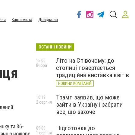
ння
Карта міста
Довідкова
ОСТАННІ НОВИНИ
Літо на Співочому: до
15:00
Вчора
столиці повертається
нця
традиційна виставка квітів
НОВИНИ КОМПАНІЙ
Трамп заявив, що може
10:19
2 серпня
зайти в Україну і забрати
влений
все, що захоче
инку та 36-
Підготовка до
09:00
1 серпня
шканцю ножове