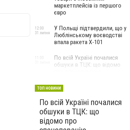
маркетплейсів із першого
євро
У Польщі підтвердили, що у
12:00
31 липня
Люблінському воєводстві
впала ракета Х-101
По всій Україні почалися
11:00
31 липня
обшуки в ТЦК: що відомо
про спецоперацію
ТОП НОВИНИ
По всій Україні почалися
обшуки в ТЦК: що
відомо про