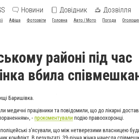
SS
Новини
Довідник
Дозвілля
ії
Афіша
Фотозвіти
Головна
Авто / Мото
Погода
Оголоше
ському районі під час
інка вбила співмешка
ищі Баришівка.
али медичні працівники та повідомили, що до лікарні доста
пораненням», -
прокоментували
подію правоохоронці.
, поліцейські з’ясували, що між нетверезими власницею буд
ик конфлікт. В результаті, 39-річна жінка нанесла співме