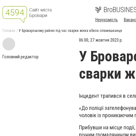
BroBUSINE
Нерухомість
Ваканс
Головна
У Броварському районі під час сварки жінка вбила співмешканця
06:00, 27 жовтня 2023 р.
У Бровар
Головний редактор
сварки ж
Інцидент трапився в сел
«До поліції зателефонув
чоловік із проникаючим 
Прибувши на місце події
річним громадянином вин