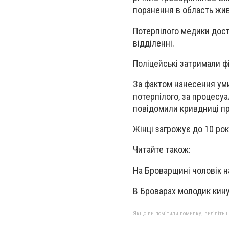
поранення в область жив
Потерпілого медики дост
відділенні.
Поліцейські затримали ф
За фактом нанесення ум
потерпілого, за процесу
повідомили кривдниці про
Жінці загрожує до 10 рок
Читайте також:
На Броварщині чоловік 
В Броварах молодик кину
Якщо ви помітили помилку, виділіть нео