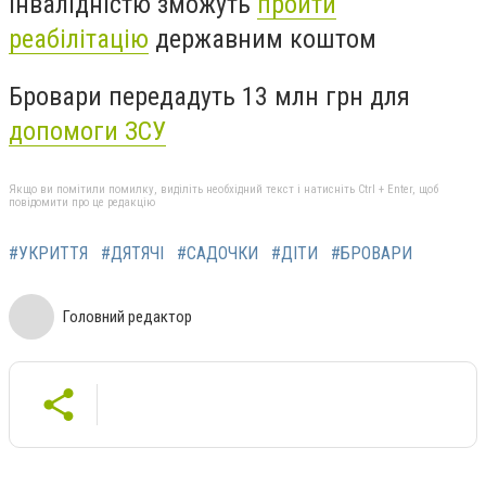
інвалідністю зможуть
пройти
реабілітацію
державним коштом
Бровари передадуть 13 млн грн для
допомоги ЗСУ
Якщо ви помітили помилку, виділіть необхідний текст і натисніть Ctrl + Enter, щоб
повідомити про це редакцію
#УКРИТТЯ
#ДЯТЯЧІ
#САДОЧКИ
#ДІТИ
#БРОВАРИ
Головний редактор