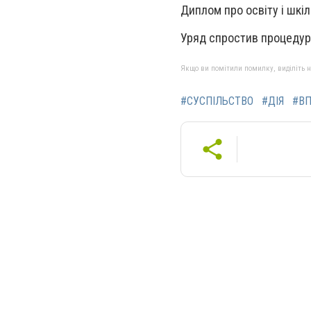
Диплом про освіту і шкі
Уряд спростив процеду
Якщо ви помітили помилку, виділіть нео
#СУСПІЛЬСТВО
#ДІЯ
#В