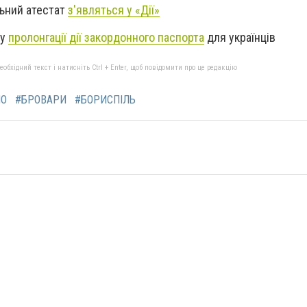
льний атестат
з'являться у «Дії»
ру
пролонгації дії закордонного паспорта
для українців
бхідний текст і натисніть Ctrl + Enter, щоб повідомити про це редакцію
ПО
#БРОВАРИ
#БОРИСПІЛЬ