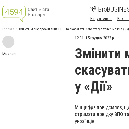
BroBUSINE
Нерухомість
Ваканс
Головна
Змінити місце проживання ВПО та скасувати його статус тепер можна у «Д
12:31, 15 грудня 2022 р.
Змінити 
Михаил
скасуват
у «Дії»
Мінцифра повідомляє, щ
отримати довідку ВПО т
українців.