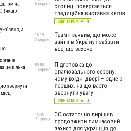
ів: зміна
5 серпня
столиці повертається
ПО (якщо
традиційна виставка квітів
НОВИНИ КОМПАНІЙ
лужбовця, а
Трамп заявив, що може
10:19
2 серпня
зайти в Україну і забрати
но.
все, що захоче
органів
Підготовка до
09:00
з це кілька
1 серпня
опалювального сезону:
чому вхідні двері – одне з
перших, на що варто
дно звернути
звернути увагу
 місці
НОВИНИ КОМПАНІЙ
ЄС остаточно вирішив
16:46
31 липня
продовжити тимчасовий
захист для українців до