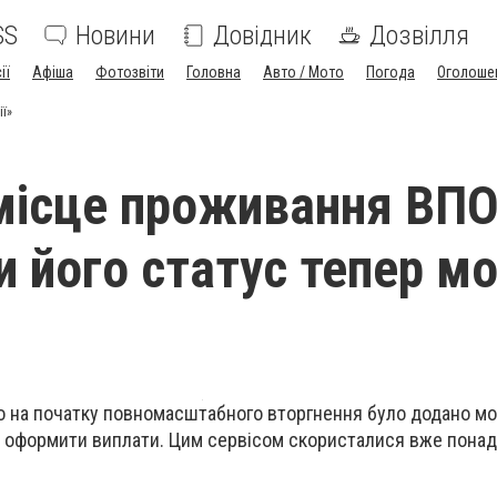
SS
Новини
Довідник
Дозвілля
ії
Афіша
Фотозвіти
Головна
Авто / Мото
Погода
Оголоше
ії»
місце проживання ВПО
и його статус тепер м
о на початку повномасштабного вторгнення було додано м
а оформити виплати. Цим сервісом скористалися вже понад