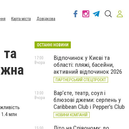
ння
Карта міста
Довідкова
ОСТАННІ НОВИНИ
 та
Відпочинок у Києві та
17:00
Вчора
області: пляжі, басейни,
ожна
активний відпочинок 2026
ПАРТНЕРСЬКИЙ СПЕЦПРОЄКТ
Вар’єте, театр, соул і
13:00
Вчора
блюзові джеми: серпень у
Caribbean Club і Pepper's Club
ожливість
 1.4 млн
НОВИНИ КОМПАНІЙ
Літо на Співочому: до
15:00