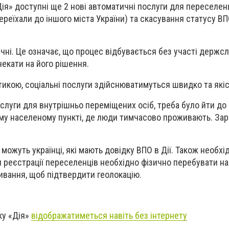
ія» доступні ще 2 нові автоматичні послуги для переселенц
ереїхали до іншого міста України) та скасування статусу В
чні. Це означає, що процес відбувається без участі держс
чекати на його рішення.
ітикою, соціальні послуги здійснюватимуться швидко та якіс
слуги для внутрішньо переміщених осіб, треба було йти до 
ому населеному пункті, де люди тимчасово проживають. Зара
можуть українці, які мають довідку ВПО в Дії. Також необхі
я реєстрації переселенців необхідно фізично перебувати на
вання, щоб підтвердити геолокацію.
ку «Дія»
відображатиметься навіть без інтернету