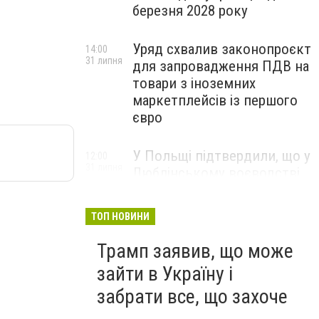
березня 2028 року
Уряд схвалив законопроєкт
14:00
31 липня
для запровадження ПДВ на
товари з іноземних
маркетплейсів із першого
євро
У Польщі підтвердили, що у
12:00
31 липня
Люблінському воєводстві
впала ракета Х-101
ТОП НОВИНИ
Трамп заявив, що може
зайти в Україну і
забрати все, що захоче