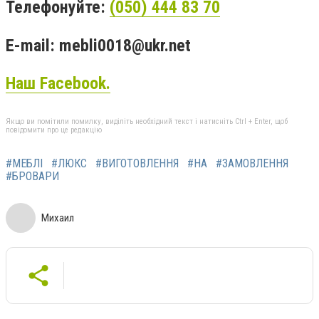
Телефонуйте:
(050) 444 83 70
E-mail:
mebli0018@ukr.net
Наш Facebook.
Якщо ви помітили помилку, виділіть необхідний текст і натисніть Ctrl + Enter, щоб
повідомити про це редакцію
#МЕБЛІ
#ЛЮКС
#ВИГОТОВЛЕННЯ
#НА
#ЗАМОВЛЕННЯ
#БРОВАРИ
Михаил