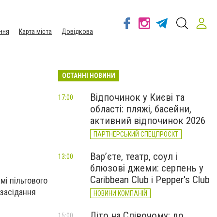
ння
Карта міста
Довідкова
ОСТАННІ НОВИНИ
Відпочинок у Києві та
17:00
області: пляжі, басейни,
активний відпочинок 2026
ПАРТНЕРСЬКИЙ СПЕЦПРОЄКТ
Вар’єте, театр, соул і
13:00
блюзові джеми: серпень у
Caribbean Club і Pepper's Club
мі пільгового
 засідання
НОВИНИ КОМПАНІЙ
Літо на Співочому: до
15:00