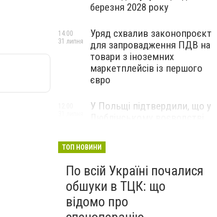
березня 2028 року
Уряд схвалив законопроєкт
14:00
31 липня
для запровадження ПДВ на
товари з іноземних
маркетплейсів із першого
євро
У Польщі підтвердили, що у
12:00
31 липня
Люблінському воєводстві
впала ракета Х-101
ТОП НОВИНИ
По всій Україні почалися
обшуки в ТЦК: що
відомо про