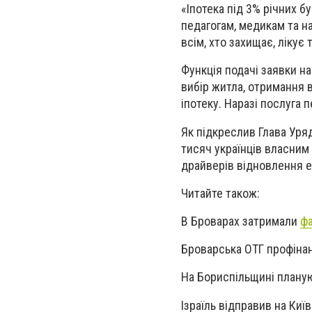
«Іпотека під 3% річних 
педагогам, медикам та н
всім, хто захищає, лікує
Функція подачі заявки на
вибір житла, отримання в
іпотеку. Наразі послуга 
Як підкреслив Глава Уря
тисяч українців власним
драйверів відновлення е
Читайте також:
В Броварах затримали
ф
Броварська ОТГ профіна
На Бориспільщині плану
Ізраїль відправив на Киї