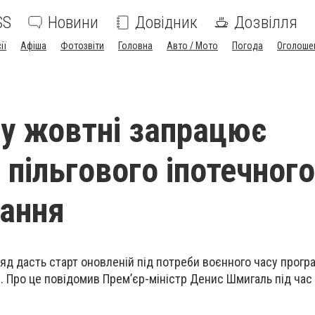
SS
Новини
Довідник
Дозвілля
ії
Афіша
Фотозвіти
Головна
Авто / Мото
Погода
Оголоше
і у жовтні запрацює
 пільгового іпотечного
ання
яд дасть старт оновленій під потреби воєнного часу програ
. Про це повідомив Прем’єр-міністр Денис Шмигаль під час