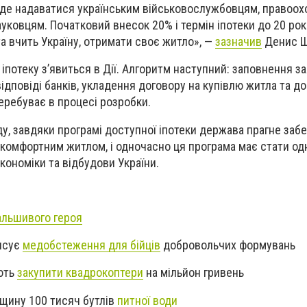
буде надаватися українським військовослужбовцям, правоох
ауковцям. Початковий внесок 20% і термін іпотеки до 20 ро
 та вчить Україну, отримати своє житло», —
зазначив
Денис Ш
 іпотеку з’явиться в Дії. Алгоритм наступний: заповнення зая
ідповіді банків, укладення договору на купівлю житла та д
перебуває в процесі розробки.
ду, завдяки програмі доступної іпотеки держава прагне заб
 комфортним житлом, і одночасно ця програма має стати од
кономіки та відбудови України.
альшивого героя
нсує
медобстеження для бійців
добровольчих формувань
ють
закупити квадрокоптери
на мільйон гривень
вщину 100 тисяч бутлів
питної води