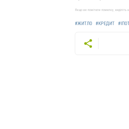
Якщо ви помітили помилку, виділіть нео
#ЖИТЛО
#КРЕДИТ
#ІПО