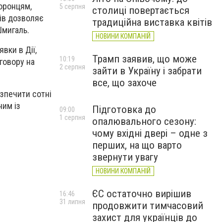
оронцям,
5 серпня
столиці повертається
ків дозволяє
традиційна виставка квітів
мигаль.
НОВИНИ КОМПАНІЙ
вки в Дії,
Трамп заявив, що може
10:19
оговору на
2 серпня
зайти в Україну і забрати
все, що захоче
езпечити сотні
ним із
Підготовка до
09:00
1 серпня
опалювального сезону:
чому вхідні двері – одне з
перших, на що варто
звернути увагу
НОВИНИ КОМПАНІЙ
ЄС остаточно вирішив
16:46
31 липня
продовжити тимчасовий
захист для українців до