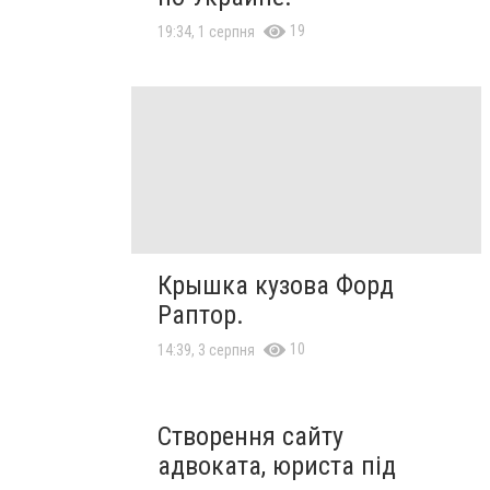
19
19:34, 1 серпня
Крышка кузова Форд
Раптор.
10
14:39, 3 серпня
Створення сайту
адвоката, юриста під