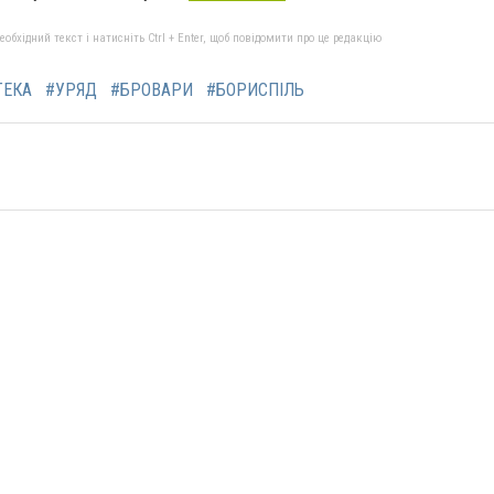
бхідний текст і натисніть Ctrl + Enter, щоб повідомити про це редакцію
ТЕКА
#УРЯД
#БРОВАРИ
#БОРИСПІЛЬ