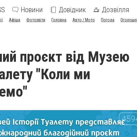
SS
Новини
Довідник
Дозвілля
ії
Афіша
Фотозвіти
Головна
Авто / Мото
Погода
Оголоше
ний проєкт від Музею
уалету "Коли ми
емо"