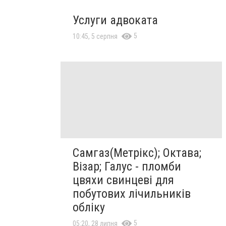
Услуги адвоката
5
10:45, 5 серпня
Самгаз(Метрікс); Октава;
Візар; Галус - пломби
цвяхи свинцеві для
побутових лічильників
обліку
5
05:20, 28 липня