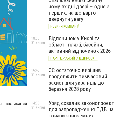
опалювального сезону:
чому вхідні двері – одне з
перших, на що варто
звернути увагу
НОВИНИ КОМПАНІЙ
Відпочинок у Києві та
18:00
31 липня
області: пляжі, басейни,
активний відпочинок 2026
ПАРТНЕРСЬКИЙ СПЕЦПРОЄКТ
ЄС остаточно вирішив
16:46
31 липня
продовжити тимчасовий
захист для українців до
березня 2028 року
Уряд схвалив законопроєкт
кт покликаний
14:00
31 липня
для запровадження ПДВ на
товари з іноземних