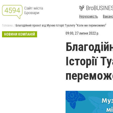
BroBUSINE
Нерухомість
Ваканс
Головна
Благодійний проєкт від Музею Історії Туалету "Коли ми переможемо"
09:00, 27 липня 2022 р.
НОВИНИ КОМПАНІЙ
Благодій
Історії Т
перемож