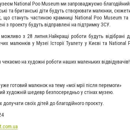
музеєм National Poo Museum ми запроваджуємо благодійний
ькі та британські діти будуть створювати малюнки, сюжети
к, що стануть частиною крамниці National Poo Museum та 
ні з проекту будуть відправлені на підтримку ЗСУ.
можливо з 28 липня.Найкращі роботи будуть відібрані 
чих малюнків у Музеї Історії Туалету у Києві та National
 чекаємо на художні роботи наших маленьких відвідувачів!
уже готовий малюнок на тему «мої мрії після перемоги»
ий художній шедевр безпосередньо у стінах музею.
 долучати своїх дітей до благодійного проєкту.
24
t.com.ua