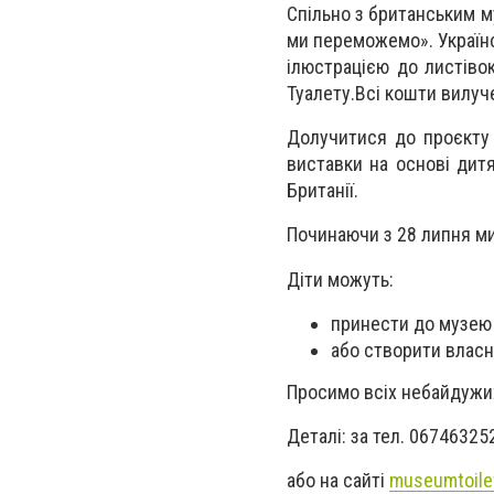
Спільно з британським 
ми переможемо». Українс
ілюстрацією до листіво
Туалету.Всі кошти вилуче
Долучитися до проєкту 
виставки на основі дитя
Британії.
Починаючи з 28 липня ми
Діти можуть:
принести до музею 
або створити власн
Просимо всіх небайдужих
Деталі: за тел. 06746325
або на сайті
museumtoile