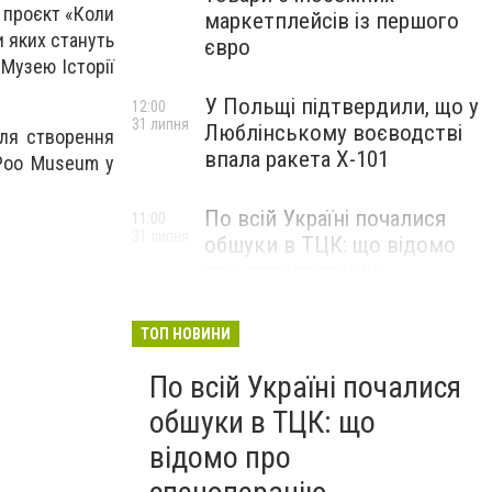
 проєкт «Коли
маркетплейсів із першого
 яких стануть
євро
Музею Історії
У Польщі підтвердили, що у
12:00
31 липня
Люблінському воєводстві
для створення
впала ракета Х-101
 Poo Museum у
По всій Україні почалися
11:00
31 липня
обшуки в ТЦК: що відомо
про спецоперацію
ТОП НОВИНИ
По всій Україні почалися
обшуки в ТЦК: що
відомо про