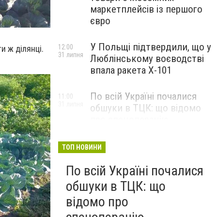
маркетплейсів із першого
євро
У Польщі підтвердили, що у
12:00
и ж ділянці.
31 липня
Люблінському воєводстві
впала ракета Х-101
По всій Україні почалися
11:00
31 липня
обшуки в ТЦК: що відомо
про спецоперацію
ТОП НОВИНИ
По всій Україні почалися
обшуки в ТЦК: що
відомо про