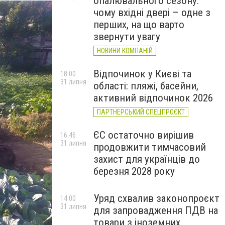
опалювального сезону:
чому вхідні двері – одне з
перших, на що варто
звернути увагу
НОВИНИ КОМПАНІЙ
Відпочинок у Києві та
18:00
31 липня
області: пляжі, басейни,
активний відпочинок 2026
ПАРТНЕРСЬКИЙ СПЕЦПРОЄКТ
ЄС остаточно вирішив
16:46
31 липня
продовжити тимчасовий
захист для українців до
березня 2028 року
Уряд схвалив законопроєкт
14:00
31 липня
для запровадження ПДВ на
товари з іноземних