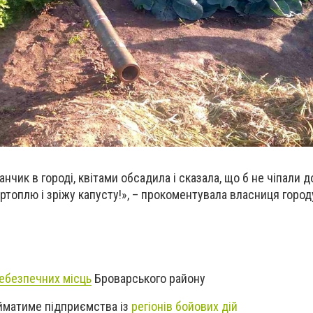
чик в городі, квітами обсадила і сказала, що б не чіпали до
артоплю і зріжу капусту!», – прокоментувала власниця город
небезпечних місць
Броварського району
йматиме підприємства із
регіонів бойових дій