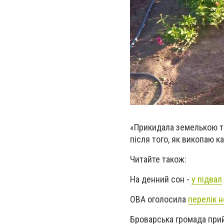
«Прикидала земелькою тан
після того, як викопаю к
Читайте також:
На денний сон -
у підвал
ОВА оголосила
перелік 
Броварська громада при