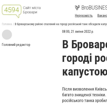
BroBUSINE
Нерухомість
Ваканс
Головна
В Броварському районі спалений на городі російський танк обсадили кап
08:00, 21 липня 2022 р.
В Бровар
Головний редактор
городі р
капусто
Після визволення Київсь
багато знищеної техніки
російського танка зроби