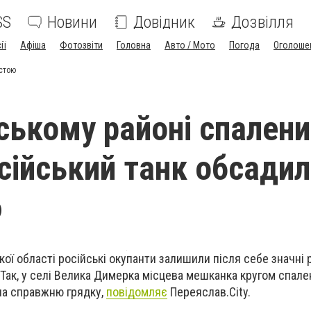
SS
Новини
Довідник
Дозвілля
ії
Афіша
Фотозвіти
Головна
Авто / Мото
Погода
Оголоше
устою
ському районі спалени
осійський танк обсади
ю
кої області російські окупанти залишили після себе значні 
. Так, у селі Велика Димерка місцева мешканка кругом спале
ла справжню грядку,
повідомляє
Переяслав.City.