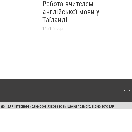
Робота вчителем
англійської мови у
Таїланді
14:51, 2 серпня
вари. Для інтернет-видань обов'язкове розміщення прямого, відкритого для
лама" публікуються на правах реклами.