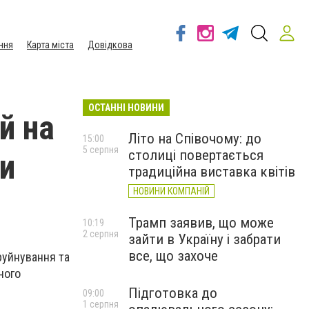
ння
Карта міста
Довідкова
ОСТАННІ НОВИНИ
й на
Літо на Співочому: до
15:00
5 серпня
столиці повертається
ли
традиційна виставка квітів
НОВИНИ КОМПАНІЙ
Трамп заявив, що може
10:19
2 серпня
зайти в Україну і забрати
все, що захоче
руйнування та
ного
Підготовка до
09:00
1 серпня