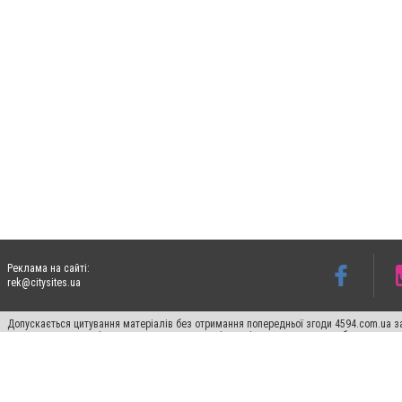
Реклама на сайті:
rek@citysites.ua
Допускається цитування матеріалів без отримання попередньої згоди 4594.com.ua за
пошукових систем гіперпосилання на цитовані статті не нижче другого абзацу в тек
Матеріали з плашками "Новини компаній", "Промо", "Партнерський матеріал", "Партнер