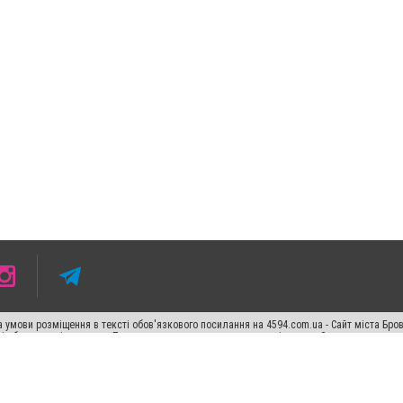
 умови розміщення в тексті обов'язкового посилання на 4594.com.ua - Сайт міста Бро
сті або в якості джерела. Порушення виняткових прав переслідується Законом.
ський спецпроєкт", "Політичні новини", "Пресреліз", "PR", "Офіційно", "Політична рек