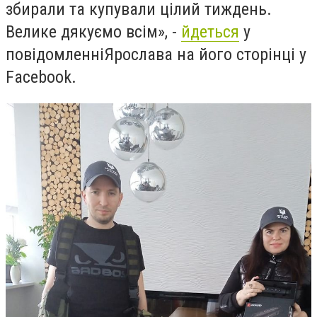
збирали та купували цілий тиждень.
Велике дякуємо всім», -
йдеться
у
пов
і
домленн
і
Ярослава на його сторінці у
Facebook.