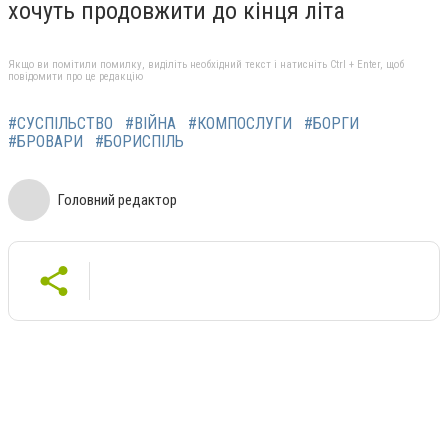
хочуть продовжити до кінця літа
Якщо ви помітили помилку, виділіть необхідний текст і натисніть Ctrl + Enter, щоб
повідомити про це редакцію
#СУСПІЛЬСТВО
#ВІЙНА
#КОМПОСЛУГИ
#БОРГИ
#БРОВАРИ
#БОРИСПІЛЬ
Головний редактор