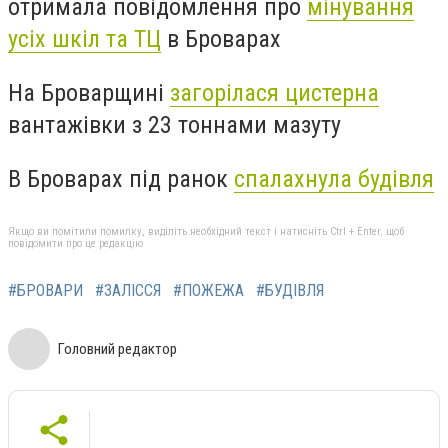
отримала повідомлення про
мінування
усіх шкіл та ТЦ
в Броварах
На Броварщині
загорілася цистерна
вантажівки з 23 тоннами мазуту
В Броварах під ранок
спалахнула будівля
Якщо ви помітили помилку, виділіть необхідний текст і натисніть Ctrl + Enter, щоб
повідомити про це редакцію
#БРОВАРИ
#ЗАЛІССЯ
#ПОЖЕЖА
#БУДІВЛЯ
Головний редактор