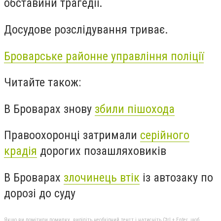
обставини трагедії.
Досудове розслідування триває.
Броварське районне управління поліції
Читайте також:
В Броварах знову
збили пішохода
Правоохоронці затримали
серійного
крадія
дорогих позашляховиків
В Броварах
злочинець втік
із автозаку по
дорозі до суду
Якщо ви помітили помилку, виділіть необхідний текст і натисніть Ctrl + Enter, щоб