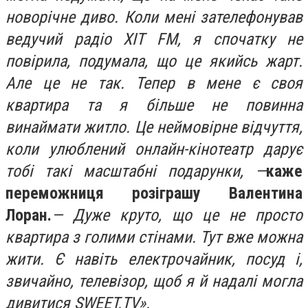
новорічне диво. Коли мені зателефонував
ведучий радіо ХІТ FM, я спочатку не
повірила, подумала, що це якийсь жарт.
Але це не так. Тепер в мене є своя
квартира та я більше не повинна
винаймати житло. Це неймовірне відчуття,
коли улюблений онлайн-кінотеатр дарує
тобі такі масштабні подарунки, —
каже
переможниця розіграшу Валентина
Лоран.
— Дуже круто, що це не просто
квартира з голими стінами. Тут вже можна
жити. Є навіть електрочайник, посуд і,
звичайно, телевізор, щоб я й надалі могла
дивитися SWEET.TV».