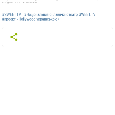
повідомити про це редакцію
#SWEET.TV
#Національний онлайн-кінотеатр SWEET.TV
#проєкт «Hollywood українською»