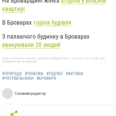
На Броварщині жінка
згоріла у власній
квартирі
В Броварах
горіла будівля
З палаючого будинку в Броварах
евакуювали 20 людей
Якщо ви помітили помилку, виділіть необхідний текст і натисніть Ctrl + Enter, щоб
повідомити про це редакцію
#ПРИГОДИ
#ПОЖЕЖА
#ПІДПАЛ
#АВТІВКА
#РЯТУВАЛЬНИКИ
#БРОВАРИ
Головний редактор