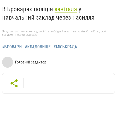
В Броварах поліція
завітала
у
навчальний заклад через насилля
Якщо ви помітили помилку, виділіть необхідний текст і натисніть Ctrl + Enter, щоб
повідомити про це редакцію
#БРОВАРИ
#КЛАДОВИЩЕ
#МІСЬКРАДА
Головний редактор