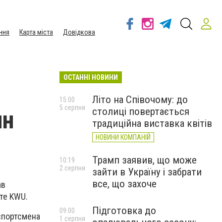
ння
Карта міста
Довідкова
ОСТАННІ НОВИНИ
Літо на Співочому: до
15:00
5 серпня
столиці повертається
ин
традиційна виставка квітів
НОВИНИ КОМПАНІЙ
Трамп заявив, що може
10:19
2 серпня
зайти в Україну і забрати
все, що захоче
ав
те KWU.
Підготовка до
09:00
 спортсмена
1 серпня