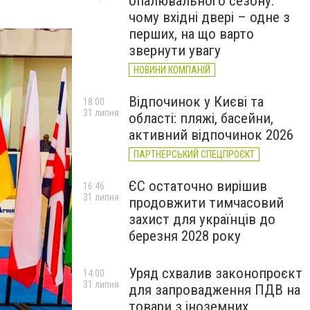
опалювального сезону:
чому вхідні двері – одне з
перших, на що варто
звернути увагу
НОВИНИ КОМПАНІЙ
Відпочинок у Києві та
18:00
31 липня
області: пляжі, басейни,
активний відпочинок 2026
ПАРТНЕРСЬКИЙ СПЕЦПРОЄКТ
ЄС остаточно вирішив
16:46
31 липня
продовжити тимчасовий
захист для українців до
березня 2028 року
Уряд схвалив законопроєкт
14:00
31 липня
для запровадження ПДВ на
товари з іноземних