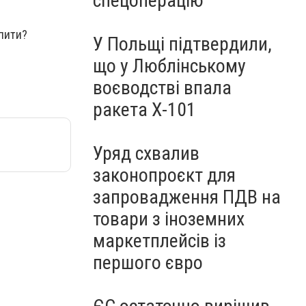
спецоперацію
пити?
У Польщі підтвердили,
що у Люблінському
воєводстві впала
ракета Х-101
Уряд схвалив
законопроєкт для
запровадження ПДВ на
товари з іноземних
маркетплейсів із
першого євро