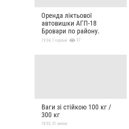
Оренда ліктьової
автовишки АГП-18
Бровари по району.
37
19:34, 1 серпня
Ваги зі стійкою 100 кг /
300 кг
18:33, 31 липня