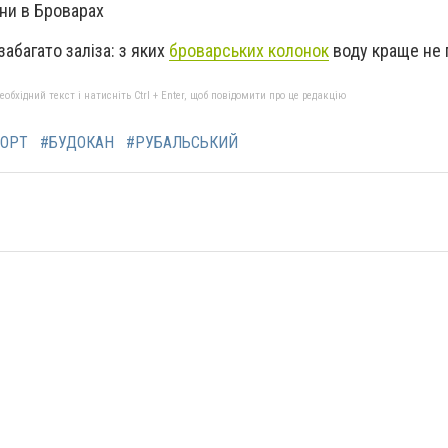
ни в Броварах
забагато заліза: з яких
броварських колонок
воду краще не 
бхідний текст і натисніть Ctrl + Enter, щоб повідомити про це редакцію
ОРТ
#БУДОКАН
#РУБАЛЬСЬКИЙ