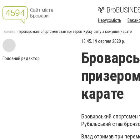
BroBUSINE
Нерухомість
Ваканс
Головна
Броварський спортсмен став призером Кубку Світу з кіокушин карате
13:45, 19 серпня 2020 р.
Броварсь
Головний редактор
призером
карате
Броварський спортсмен т
Рубальський став бронзо
Влад отримав три перемо