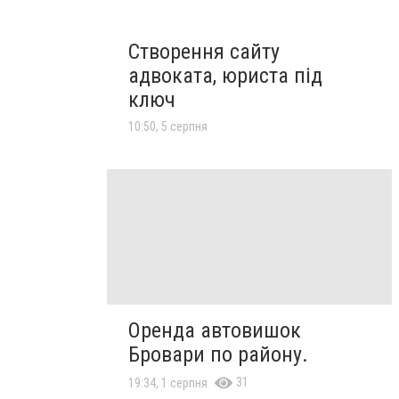
Створення сайту
адвоката, юриста під
ключ
10:50, 5 серпня
Оренда автовишок
Бровари по району.
31
19:34, 1 серпня