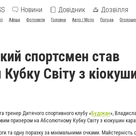
SS
Новини
Довідник
Дозвілля
ії
Афіша
Фотозвіти
Головна
Авто / Мото
Погода
Оголоше
кий спортсмен став
 Кубку Світу з кіокуш
а тренер Дитячого спортивного клубу «
Будокан
», Владисл
вим призером на Абсолютному Кубку Світу з кіокушин кара
ги та одну поразку за мінімальними очками. Майстерність