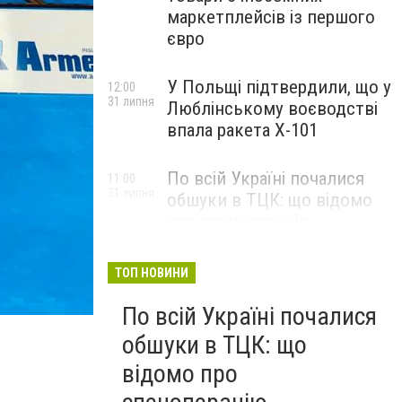
маркетплейсів із першого
євро
У Польщі підтвердили, що у
12:00
31 липня
Люблінському воєводстві
впала ракета Х-101
По всій Україні почалися
11:00
31 липня
обшуки в ТЦК: що відомо
про спецоперацію
ТОП НОВИНИ
По всій Україні почалися
обшуки в ТЦК: що
відомо про