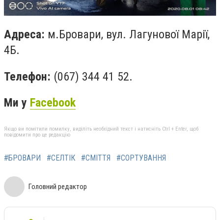
Адреса:
м.Бровари, вул. Лагунової Марії,
4Б.
Телефон:
(067) 344 41 52.
Ми у
Facebook
Якщо ви помітили помилку, виділіть необхідний текст і натисніть Ctrl + Enter, щоб
повідомити про це редакцію
#БРОВАРИ
#СЕЛТІК
#СМІТТЯ
#СОРТУВАННЯ
Головний редактор