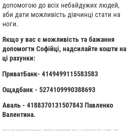
допомогою до всіх небайдужих людей,
аби дати можливість дівчинці стати на
ноги.
Якщо у вас є можливість та бажання
допомогти Софійці, надсилайте кошти на
ці рахунки:
Приват
Б
анк
-
4149499115583583
Ощадбанк
-
5274109990388693
Аваль
-
4188370131507843 Павленко
Валентина
.
Якщо ви помітили помилку, виділіть необхідний текст і натисніть Ctrl + Enter, щоб