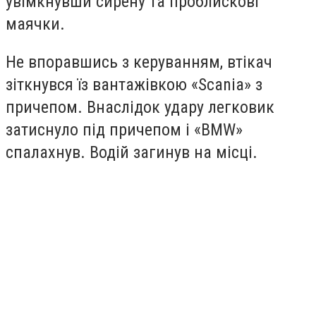
увімкнувши сирену та проблискові
маячки.
Не впоравшись з керуванням, втікач
зіткнувся їз вантажівкою «Scania» з
причепом. Внаслідок удару легковик
затиснуло під причепом і «BMW»
спалахнув. Водій загинув на місці.