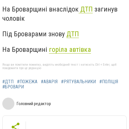
На Броварщині внаслідок
ДТП
загинув
чоловік
Під Броварами знову
ДТП
На Броварщині
горіла автівка
Якщо ви помітили помилку, виділіть необхідний текст і натисніть Ctrl + Enter, щоб
повідомити про це редакцію
#ДТП
#ПОЖЕЖА
#АВАРІЯ
#РЯТУВАЛЬНИКИ
#ПОЛІЦІЯ
#БРОВАРИ
Головний редактор