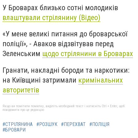
У Броварах близько сотні молодиків
влаштували стрілянину (Відео)
«У мене великі питання до броварської
поліції», - Аваков відзвітував перед
Зеленським
щодо стрілянини в Броварах
Гранати, накладні бороди та наркотики:
на Київщині затримали
кримінальних
авторитетів
Якщо ви помітили помилку, виділіть необхідний текст і натисніть Ctrl + Enter, щоб
повідомити про це редакцію
#СТРІЛЯНИНА
#РОЗШУК
#ПЕРЕХВАТ
#ПОЛІЦІЯ
#БРОВАРИ