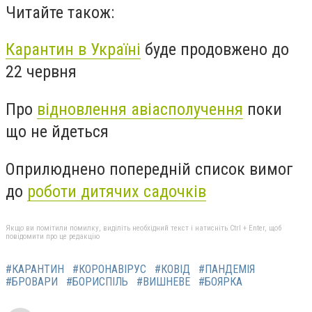
Читайте також:
Карантин в Україні
буде продовжено до
22 червня
Про
відновлення авіасполучення
поки
що не йдеться
Оприлюднено попередній список вимог
до
роботи дитячих садочків
Якщо ви помітили помилку, виділіть необхідний текст і натисніть Ctrl + Enter, щоб
повідомити про це редакцію
#КАРАНТИН
#КОРОНАВІРУС
#КОВІД
#ПАНДЕМІЯ
#БРОВАРИ
#БОРИСПІЛЬ
#ВИШНЕВЕ
#БОЯРКА