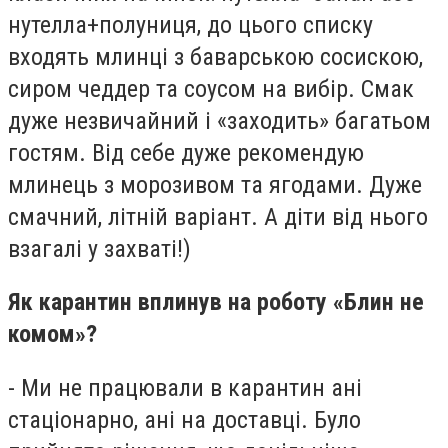
нутелла+полуниця, до цього списку
входять млинці з баварською сосискою,
сиром чеддер та соусом на вибір. Смак
дуже незвичайний і «заходить» багатьом
гостям. Від себе дуже рекомендую
млинець з морозивом та ягодами. Дуже
смачний, літній варіант. А діти від нього
взагалі у захваті!)
Як карантин вплинув на роботу «Блин не
комом»?
- Ми не працювали в карантин ані
стаціонарно, ані на доставці. Було