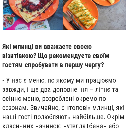
Які млинці ви вважаєте своєю
візитівкою? Що рекомендуєте своїм
гостям спробувати в першу чергу?
- У нас є меню, по якому ми працюємо
завжди, і ще два доповнення – літнє та
осіннє меню, розроблені окремо по
сезонам. Звичайно, є «топові» млинці, які
наші гості полюбляють найбільше. Окрім
класичних начинок: нутелла+банан або