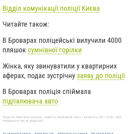
Відділ комунікації поліції Києва
Читайте також:
В Броварах поліцейські вилучили 4000
пляшок
сумнівної горілки
Жінка, яку звинуватили у квартирних
аферах, подає зустрічну
заяву до поліції
В Броварах поліція спіймала
підпалювача авто
Якщо ви помітили помилку, виділіть необхідний текст і натисніть Ctrl + Enter, щоб
повідомити про це редакцію