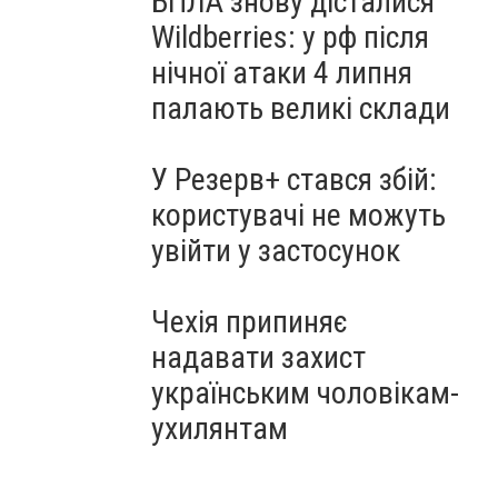
БПЛА знову дісталися
Wildberries: у рф після
нічної атаки 4 липня
палають великі склади
У Резерв+ стався збій:
користувачі не можуть
увійти у застосунок
Чехія припиняє
надавати захист
українським чоловікам-
ухилянтам