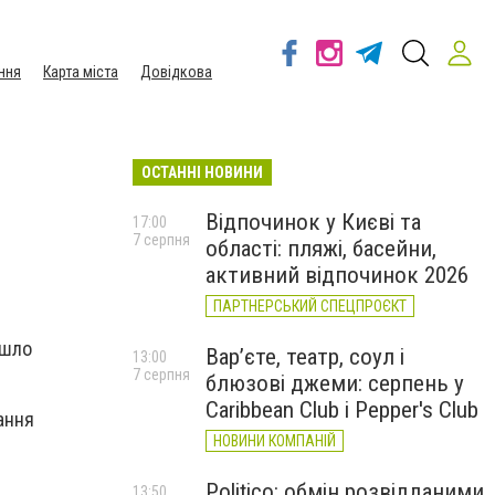
ння
Карта міста
Довідкова
ОСТАННІ НОВИНИ
Відпочинок у Києві та
17:00
7 серпня
області: пляжі, басейни,
активний відпочинок 2026
ПАРТНЕРСЬКИЙ СПЕЦПРОЄКТ
йшло
Вар’єте, театр, соул і
13:00
7 серпня
блюзові джеми: серпень у
Caribbean Club і Pepper's Club
ання
НОВИНИ КОМПАНІЙ
Politico: обмін розвідданими
13:50