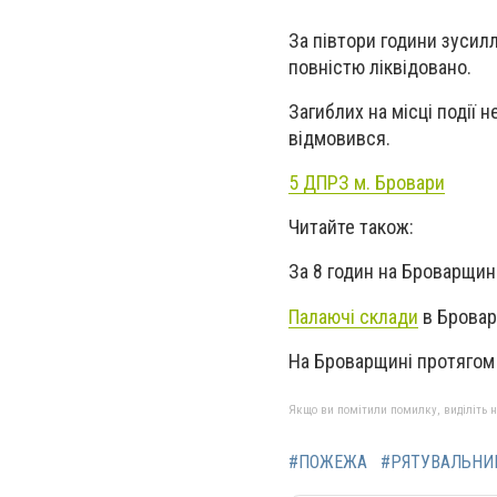
За півтори години зусилл
повністю ліквідовано.
Загиблих на місці події н
відмовився.
5 ДПРЗ м. Бровари
Читайте також:
За 8 годин на Броварщин
Палаючі склади
в Бровар
На Броварщині протягом 
Якщо ви помітили помилку, виділіть нео
#ПОЖЕЖА
#РЯТУВАЛЬНИ