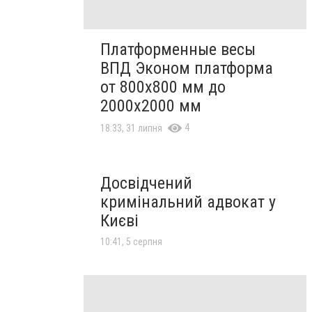
Платформенные весы
ВПД Эконом платформа
от 800х800 мм до
2000х2000 мм
4
18:33, 31 липня
Досвідчений
кримінальний адвокат у
Києві
10:41, 5 серпня