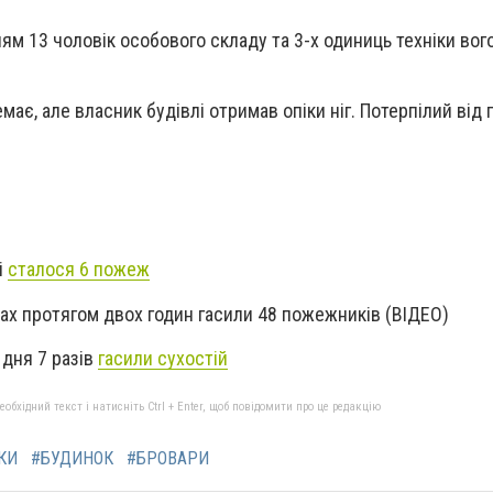
ям 13 чоловік особового складу та 3-х одиниць техніки вог
емає, але власник будівлі отримав опіки ніг. Потерпілий від г
і
сталося 6 пожеж
ах протягом двох годин гасили 48 пожежників (ВІДЕО)
дня 7 разів
гасили сухостій
бхідний текст і натисніть Ctrl + Enter, щоб повідомити про це редакцію
КИ
#БУДИНОК
#БРОВАРИ