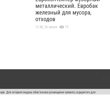
металлический. Евробак
железный для мусора,
отходов
10
13:40, 26 липня
вари. Для інтернет-видань обов'язкове розміщення прямого, відкритого для
лама" публікуються на правах реклами.