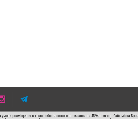
 умови розміщення в тексті обов'язкового посилання на 4594.com.ua - Сайт міста Бро
сті або в якості джерела. Порушення виняткових прав переслідується Законом.
ський спецпроєкт", "Політичні новини", "Пресреліз", "PR", "Офіційно", "Політична рек