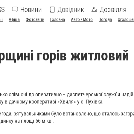
SS
Новини
Довідник
Дозвілля
ії
Афіша
Фотозвіти
Головна
Авто / Мото
Погода
Оголоше
рщині горів житловий
изько опівночі до оперативно – диспетчерської служби наді
 в дачному кооперативі «Хвиля» у с. Пухівка.
игоди, рятувальниками було встановлено, що сталось загор
инку на площі 56 м кв..