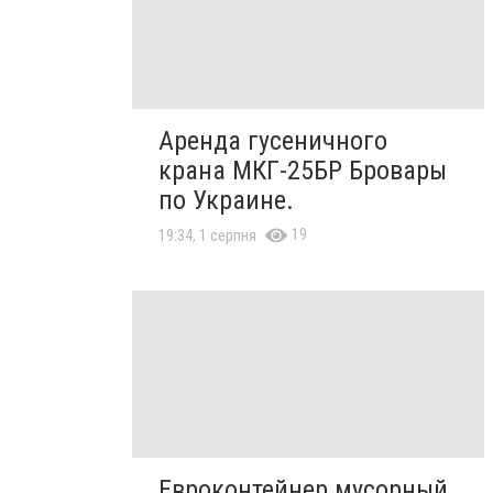
Аренда гусеничного
крана МКГ-25БР Бровары
по Украине.
19
19:34, 1 серпня
Евроконтейнер мусорный