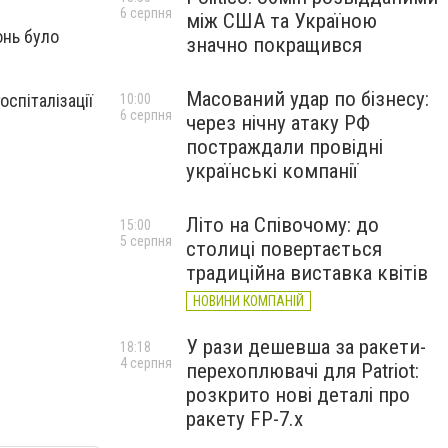
6 серпня
між США та Україною
онь було
значно покращився
Масований удар по бізнесу:
оспіталізації
10:00
6 серпня
через нічну атаку РФ
постраждали провідні
українські компанії
Літо на Співочому: до
15:00
5 серпня
столиці повертається
традиційна виставка квітів
НОВИНИ КОМПАНІЙ
У рази дешевша за ракети-
18:18
4 серпня
перехоплювачі для Patriot:
розкрито нові деталі про
ракету FP-7.x