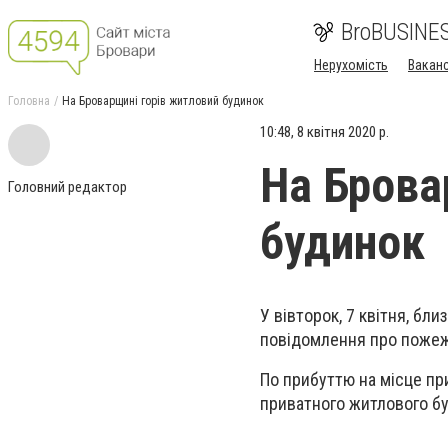
BroBUSINE
Нерухомість
Ваканс
Головна
На Броварщині горів житловий будинок
10:48, 8 квітня 2020 р.
На Брова
Головний редактор
будинок
У вівторок, 7 квітня, бл
повідомлення про пожежу
По прибуттю на місце пр
приватного житлового буд