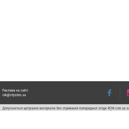
Реклама на сайті:
rek@citysites.ua
Допускається цитування матеріалів без отримання попередньої згоди 4594.com.ua за
пошукових систем гіперпосилання на цитовані статті не нижче другого абзацу в тек
Матеріали з плашками "Новини компаній", "Промо", "Партнерський матеріал", "Партнер