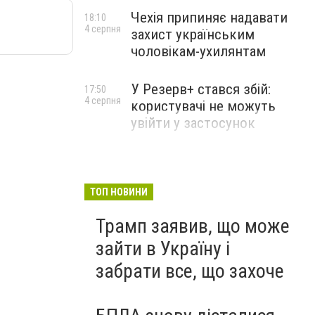
Чехія припиняє надавати
18:10
4 серпня
захист українським
чоловікам-ухилянтам
У Резерв+ стався збій:
17:50
4 серпня
користувачі не можуть
увійти у застосунок
ТОП НОВИНИ
Трамп заявив, що може
зайти в Україну і
забрати все, що захоче