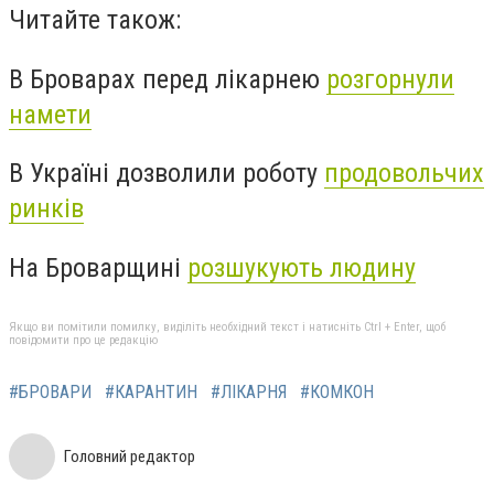
Читайте також:
В Броварах перед лікарнею
розгорнули
намети
В Україні дозволили роботу
продовольчих
ринків
На Броварщині
розшукують людину
Якщо ви помітили помилку, виділіть необхідний текст і натисніть Ctrl + Enter, щоб
повідомити про це редакцію
#БРОВАРИ
#КАРАНТИН
#ЛІКАРНЯ
#КОМКОН
Головний редактор