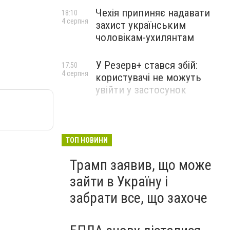
Чехія припиняє надавати
18:10
4 серпня
захист українським
чоловікам-ухилянтам
У Резерв+ стався збій:
17:50
4 серпня
користувачі не можуть
увійти у застосунок
ТОП НОВИНИ
Трамп заявив, що може
зайти в Україну і
забрати все, що захоче