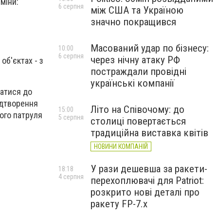
міни:
6 серпня
між США та Україною
значно покращився
Масований удар по бізнесу:
10:00
6 серпня
через нічну атаку РФ
об'єктах - з
постраждали провідні
українські компанії
чатися до
ідтворення
Літо на Співочому: до
15:00
ного патруля
5 серпня
столиці повертається
традиційна виставка квітів
НОВИНИ КОМПАНІЙ
У рази дешевша за ракети-
18:18
4 серпня
перехоплювачі для Patriot:
розкрито нові деталі про
ракету FP-7.x