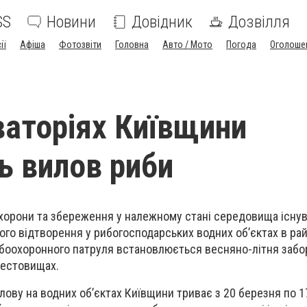
SS
Новини
Довідник
Дозвілля
ії
Афіша
Фотозвіти
Головна
Авто / Мото
Погода
Оголоше
кваторіях Київщини
 вилов риби
хорони та збереження у належному стані середовища існув
ного відтворення у рибогосподарських водних об’єктах в рай
ибоохоронного патруля встановлюється весняно-літня забо
рестовищах.
ову на водних об’єктах Київщини триває з 20 березня по 1