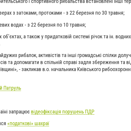
бительського і спортивного рибальства встановлені інші тер
озерах з затоками, протоками - з 22 березня по 30 травня;
еневих водах - з 22 березня по 10 травня;
об'єктах, а також у придатковій системі річок та ін. водних 
.
йдужих рибалок, активістів та інші громадські спілки долу
сів та допомагати в спільній справі задля збереження та в
ївщині», - закликав в.о. начальника Київського рибоохорон
й Патруль
аїні запрацює
відеофіксація порушень ПДР
лися
«податкові» шахраї