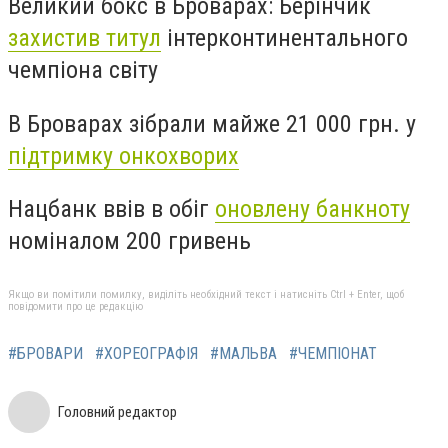
Великий бокс в Броварах: Берінчик
захистив титул
інтерконтинентального
чемпіона світу
В Броварах зібрали майже 21 000 грн. у
підтримку онкохворих
Нацбанк ввів в обіг
оновлену банкноту
номіналом 200 гривень
Якщо ви помітили помилку, виділіть необхідний текст і натисніть Ctrl + Enter, щоб
повідомити про це редакцію
#БРОВАРИ
#ХОРЕОГРАФІЯ
#МАЛЬВА
#ЧЕМПІОНАТ
Головний редактор