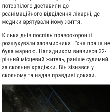
потерпілого доставили до
реанімаційного відділення лікарні, де
медики врятували йому життя.
Кілька днів поспіль правоохоронці
розшукували зловмисника і їхня праця не
була марною. Нападником виявився 32-
річний місцевий житель, раніше судимий
за скоєння крадіжки. Він зізнався у
скоєному та надав правдиві докази.