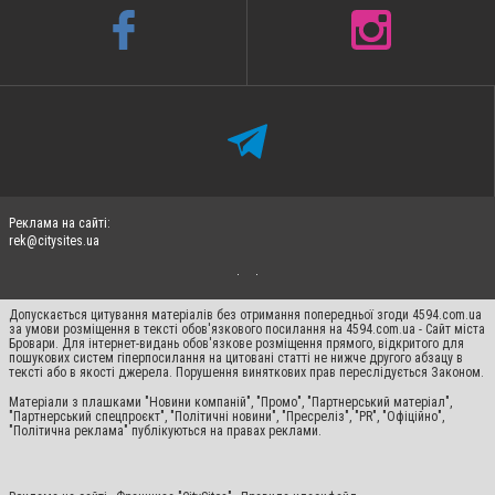
Реклама на сайті:
rek@citysites.ua
Допускається цитування матеріалів без отримання попередньої згоди 4594.com.ua
за умови розміщення в тексті обов'язкового посилання на 4594.com.ua - Сайт міста
Бровари. Для інтернет-видань обов'язкове розміщення прямого, відкритого для
пошукових систем гіперпосилання на цитовані статті не нижче другого абзацу в
тексті або в якості джерела. Порушення виняткових прав переслідується Законом.
Матеріали з плашками "Новини компаній", "Промо", "Партнерський матеріал",
"Партнерський спецпроєкт", "Політичні новини", "Пресреліз", "PR", "Офіційно",
"Політична реклама" публікуються на правах реклами.