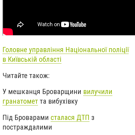
Головне управління Національної поліції
в Київській області
Читайте також:
У мешканця Броварщини
вилучили
гранатомет
та вибухівку
Під Броварами
сталася ДТП
з
постраждалими