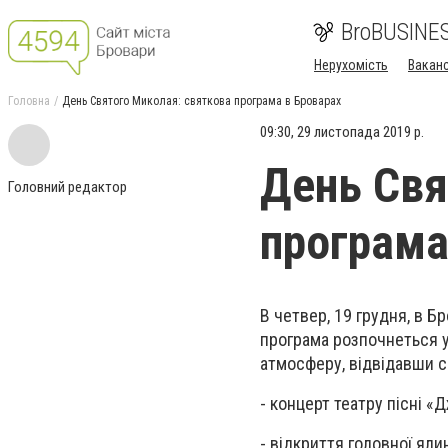
BroBUSINE
Нерухомість
Ваканс
Головна
День Святого Миколая: святкова програма в Броварах
09:30, 29 листопада 2019 р.
День Свя
Головний редактор
програма
В четвер, 19 грудня, в 
програма розпочнеться у
атмосферу, відвідавши с
- концерт театру пісні «
- відкриття головної яли