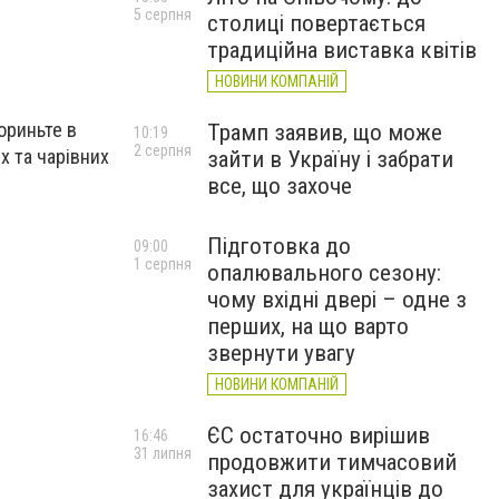
5 серпня
столиці повертається
традиційна виставка квітів
НОВИНИ КОМПАНІЙ
ориньте в
Трамп заявив, що може
10:19
2 серпня
х та чарівних
зайти в Україну і забрати
все, що захоче
Підготовка до
09:00
1 серпня
опалювального сезону:
чому вхідні двері – одне з
перших, на що варто
звернути увагу
НОВИНИ КОМПАНІЙ
ЄС остаточно вирішив
16:46
31 липня
продовжити тимчасовий
захист для українців до