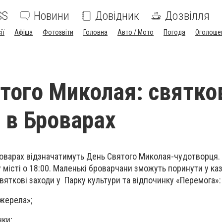
SS
Новини
Довідник
Дозвілля
ії
Афіша
Фотозвіти
Головна
Авто / Мото
Погода
Оголоше
того Миколая: святко
 в Броварах
Броварах відзначатимуть День Святого Миколая-чудотворця.
 місті о 18:00. Маленькі броварчани зможуть поринути у ка
вяткові заходи у Парку культури та відпочинку «Перемога»:
Джерела»;
нки;