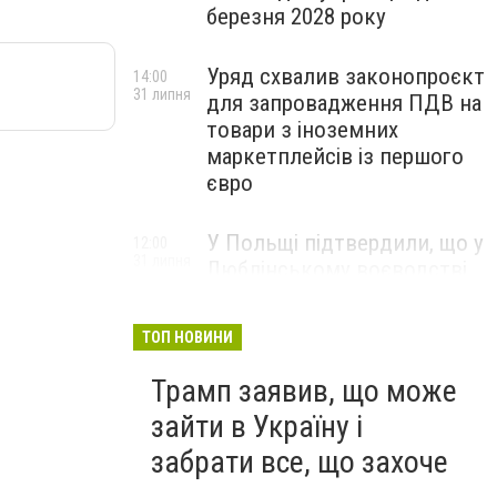
березня 2028 року
Уряд схвалив законопроєкт
14:00
31 липня
для запровадження ПДВ на
товари з іноземних
маркетплейсів із першого
євро
У Польщі підтвердили, що у
12:00
31 липня
Люблінському воєводстві
впала ракета Х-101
ТОП НОВИНИ
Трамп заявив, що може
зайти в Україну і
забрати все, що захоче