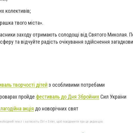
их колективів;
грашка твого міста».
часники заходу отримають солодощі від Святого Миколая. П
сферу та відчуйте радість очікування здійснення загадкови
валь творчості дітей
з особливими потребами
 Броварах пройде
фестиваль до Дня Збройних
Сил України
лагодійна акція
до новорічних свят
бхідний текст і натисніть Ctrl + Enter, щоб повідомити про це редакцію