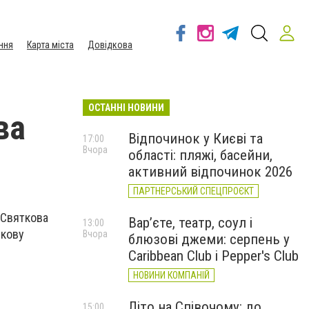
ння
Карта міста
Довідкова
ОСТАННІ НОВИНИ
ва
Відпочинок у Києві та
17:00
Вчора
області: пляжі, басейни,
активний відпочинок 2026
ПАРТНЕРСЬКИЙ СПЕЦПРОЄКТ
 Святкова
Вар’єте, театр, соул і
13:00
зкову
Вчора
блюзові джеми: серпень у
Caribbean Club і Pepper's Club
НОВИНИ КОМПАНІЙ
Літо на Співочому: до
15:00