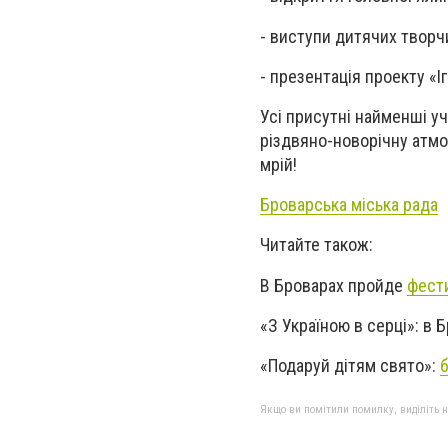
- виступи дитячих творч
- презентація проекту «І
Усі присутні найменші у
різдвяно-новорічну атмо
мрій!
Броварська міська рада
Читайте також:
В Броварах пройде
фести
«З Україною в серці»: в
«Подаруй дітям свято»:
б
Якщо ви помітили помилку, виділіть нео