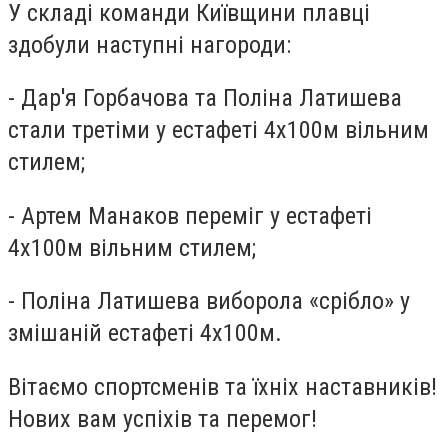
У складі команди Київщини плавці
здобули наступні нагороди:
- Дар'я Горбачова та Поліна Латишева
стали третіми у естафеті 4х100м вільним
стилем;
- Артем Манаков переміг у естафеті
4х100м вільним стилем;
- Поліна Латишева виборола «срібло» у
змішаній естафеті 4х100м.
Вітаємо спортсменів та їхніх наставників!
Нових вам успіхів та перемог!