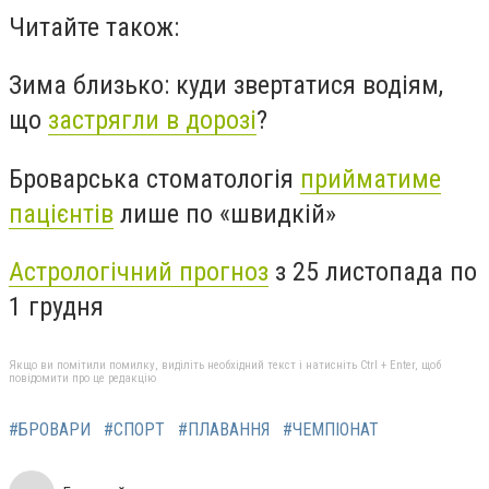
Читайте також:
Зима близько: куди звертатися водіям,
що
застрягли в дорозі
?
Броварська стоматологія
прийматиме
пацієнтів
лише по «швидкій»
Астрологічний прогноз
з 25 листопада по
1 грудня
Якщо ви помітили помилку, виділіть необхідний текст і натисніть Ctrl + Enter, щоб
повідомити про це редакцію
#БРОВАРИ
#СПОРТ
#ПЛАВАННЯ
#ЧЕМПІОНАТ